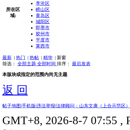
李沧区
所在区
崂山区
域:
黄岛区
城阳区
即墨市
胶州市
平度市
莱西市
最新
|
热门
|
热帖
|
精华
|
新窗
筛选：
全部主题
全部时间
排序：
最后发表
本版块或指定的范围内尚无主题
返 回
帖子地图
|
手机版
|
违法举报
|
法律顾问：山东文康（上合示范区）
GMT+8, 2026-8-7 07:55
, 