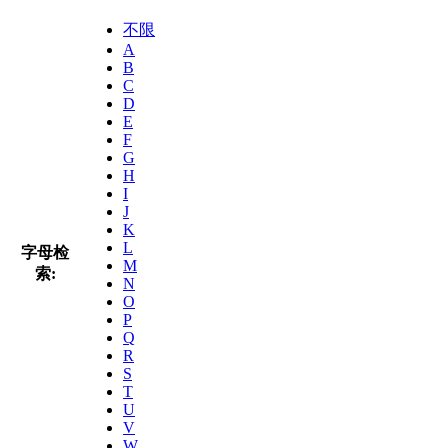
不限
A
B
C
D
E
F
G
H
I
J
K
L
字母检
M
索:
N
O
P
Q
R
S
T
U
V
W