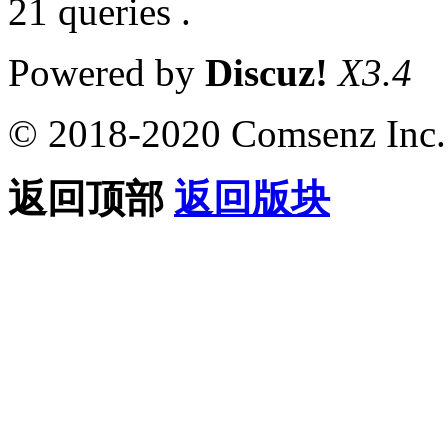
21 queries .
Powered by
Discuz!
X3.4
© 2018-2020 Comsenz Inc.
返回顶部
返回版块