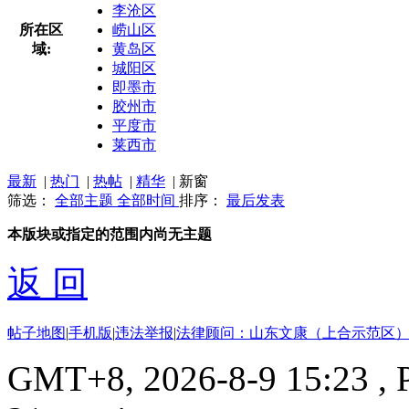
李沧区
所在区
崂山区
域:
黄岛区
城阳区
即墨市
胶州市
平度市
莱西市
最新
|
热门
|
热帖
|
精华
|
新窗
筛选：
全部主题
全部时间
排序：
最后发表
本版块或指定的范围内尚无主题
返 回
帖子地图
|
手机版
|
违法举报
|
法律顾问：山东文康（上合示范区）
GMT+8, 2026-8-9 15:23
, 