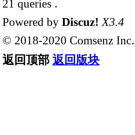
21 queries .
Powered by
Discuz!
X3.4
© 2018-2020 Comsenz Inc.
返回顶部
返回版块