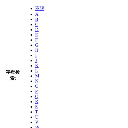
不限
A
B
C
D
E
F
G
H
I
J
K
L
字母检
M
索:
N
O
P
Q
R
S
T
U
V
W