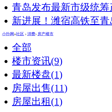
青岛发布最新市级统筹
新进展！潍宿高铁至青
小扑网
»
社区
›
消费
›
房产楼市
全部
楼市资讯
(9)
最新楼盘
(1)
房屋出售
(11)
房屋出租
(1)