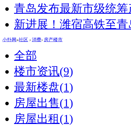
青岛发布最新市级统筹
新进展！潍宿高铁至青
小扑网
»
社区
›
消费
›
房产楼市
全部
楼市资讯
(9)
最新楼盘
(1)
房屋出售
(1)
房屋出租
(1)