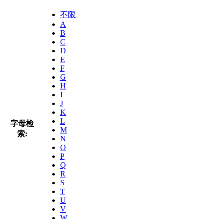
不限
A
B
C
D
E
F
G
H
I
J
K
L
字母检
M
索:
N
O
P
Q
R
S
T
U
V
W