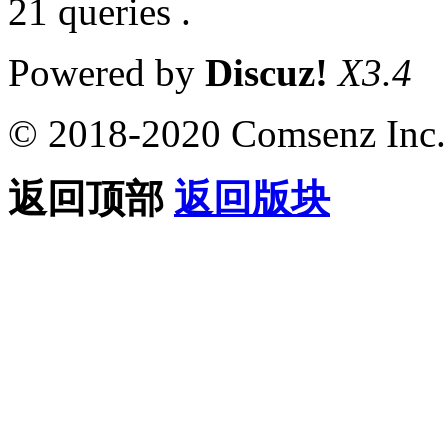
21 queries .
Powered by
Discuz!
X3.4
© 2018-2020 Comsenz Inc.
返回顶部
返回版块