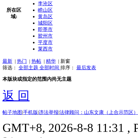
李沧区
所在区
崂山区
域:
黄岛区
城阳区
即墨市
胶州市
平度市
莱西市
最新
|
热门
|
热帖
|
精华
|
新窗
筛选：
全部主题
全部时间
排序：
最后发表
本版块或指定的范围内尚无主题
返 回
帖子地图
|
手机版
|
违法举报
|
法律顾问：山东文康（上合示范区）
GMT+8, 2026-8-8 11:31
, 