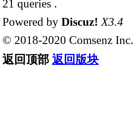
21 queries .
Powered by
Discuz!
X3.4
© 2018-2020 Comsenz Inc.
返回顶部
返回版块