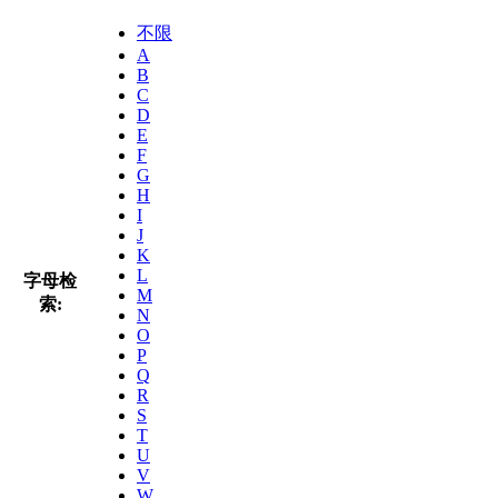
不限
A
B
C
D
E
F
G
H
I
J
K
L
字母检
M
索:
N
O
P
Q
R
S
T
U
V
W