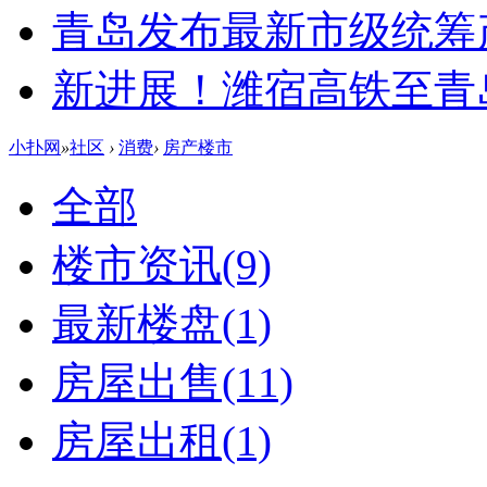
青岛发布最新市级统筹
新进展！潍宿高铁至青
小扑网
»
社区
›
消费
›
房产楼市
全部
楼市资讯
(9)
最新楼盘
(1)
房屋出售
(11)
房屋出租
(1)