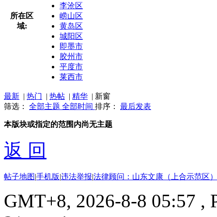
李沧区
所在区
崂山区
域:
黄岛区
城阳区
即墨市
胶州市
平度市
莱西市
最新
|
热门
|
热帖
|
精华
|
新窗
筛选：
全部主题
全部时间
排序：
最后发表
本版块或指定的范围内尚无主题
返 回
帖子地图
|
手机版
|
违法举报
|
法律顾问：山东文康（上合示范区）
GMT+8, 2026-8-8 05:57
, 