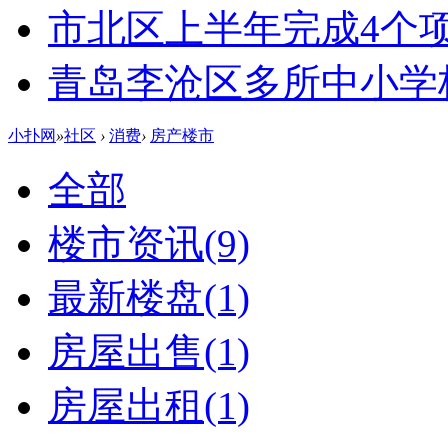
市北区上半年完成4个
青岛李沧区多所中小学校
小扑网
»
社区
›
消费
›
房产楼市
全部
楼市资讯
(9)
最新楼盘
(1)
房屋出售
(1)
房屋出租
(1)