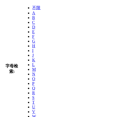
不限
A
B
C
D
E
F
G
H
I
J
K
L
字母检
M
索:
N
O
P
Q
R
S
T
U
V
W