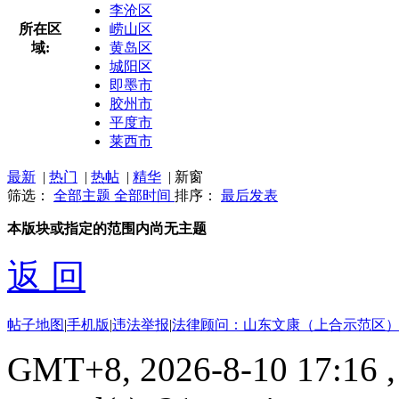
李沧区
所在区
崂山区
域:
黄岛区
城阳区
即墨市
胶州市
平度市
莱西市
最新
|
热门
|
热帖
|
精华
|
新窗
筛选：
全部主题
全部时间
排序：
最后发表
本版块或指定的范围内尚无主题
返 回
帖子地图
|
手机版
|
违法举报
|
法律顾问：山东文康（上合示范区）
GMT+8, 2026-8-10 17:16
,