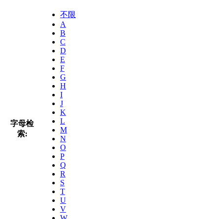
不限
A
B
C
D
E
F
G
H
I
J
K
L
字母检
M
索:
N
O
P
Q
R
S
T
U
V
W