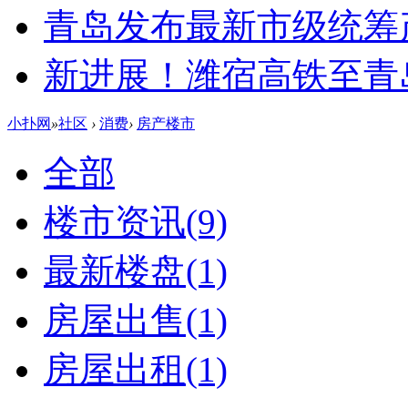
青岛发布最新市级统筹
新进展！潍宿高铁至青
小扑网
»
社区
›
消费
›
房产楼市
全部
楼市资讯
(9)
最新楼盘
(1)
房屋出售
(1)
房屋出租
(1)