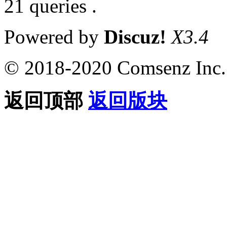
21 queries .
Powered by
Discuz!
X3.4
© 2018-2020 Comsenz Inc.
返回顶部
返回版块