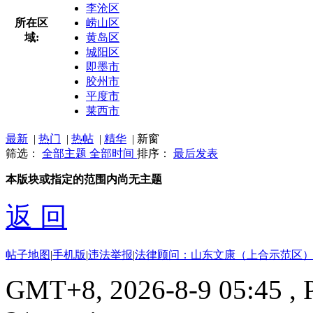
李沧区
所在区
崂山区
域:
黄岛区
城阳区
即墨市
胶州市
平度市
莱西市
最新
|
热门
|
热帖
|
精华
|
新窗
筛选：
全部主题
全部时间
排序：
最后发表
本版块或指定的范围内尚无主题
返 回
帖子地图
|
手机版
|
违法举报
|
法律顾问：山东文康（上合示范区）
GMT+8, 2026-8-9 05:45
, 