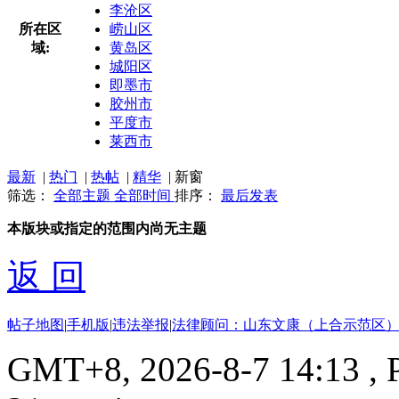
李沧区
所在区
崂山区
域:
黄岛区
城阳区
即墨市
胶州市
平度市
莱西市
最新
|
热门
|
热帖
|
精华
|
新窗
筛选：
全部主题
全部时间
排序：
最后发表
本版块或指定的范围内尚无主题
返 回
帖子地图
|
手机版
|
违法举报
|
法律顾问：山东文康（上合示范区）
GMT+8, 2026-8-7 14:13
, 