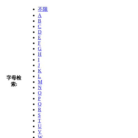
不限
A
B
C
D
E
F
G
H
I
J
K
L
字母检
M
索:
N
O
P
Q
R
S
T
U
V
W