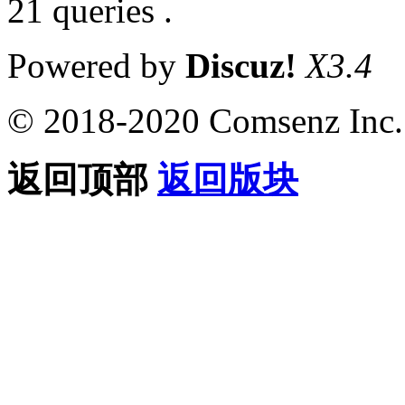
21 queries .
Powered by
Discuz!
X3.4
© 2018-2020 Comsenz Inc.
返回顶部
返回版块