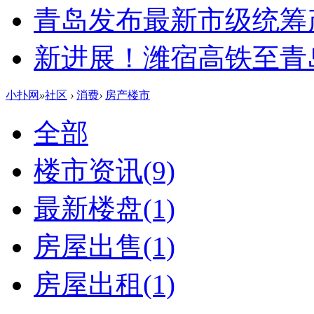
青岛发布最新市级统筹
新进展！潍宿高铁至青
小扑网
»
社区
›
消费
›
房产楼市
全部
楼市资讯
(9)
最新楼盘
(1)
房屋出售
(1)
房屋出租
(1)