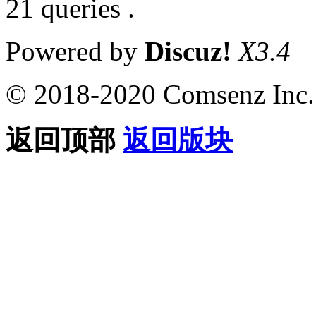
21 queries .
Powered by
Discuz!
X3.4
© 2018-2020 Comsenz Inc.
返回顶部
返回版块