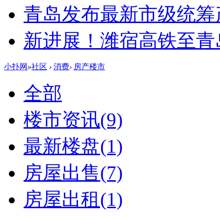
青岛发布最新市级统筹
新进展！潍宿高铁至青
小扑网
»
社区
›
消费
›
房产楼市
全部
楼市资讯
(9)
最新楼盘
(1)
房屋出售
(7)
房屋出租
(1)