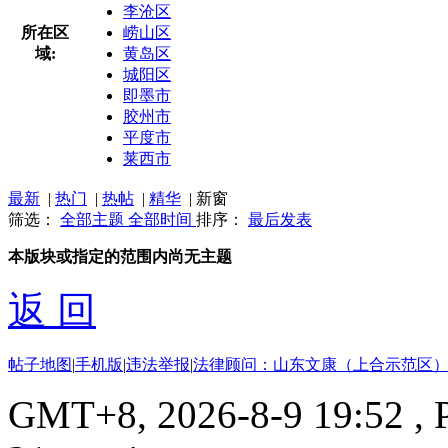
李沧区
所在区
崂山区
域:
黄岛区
城阳区
即墨市
胶州市
平度市
莱西市
最新
|
热门
|
热帖
|
精华
|
新窗
筛选：
全部主题
全部时间
排序：
最后发表
本版块或指定的范围内尚无主题
返 回
帖子地图
|
手机版
|
违法举报
|
法律顾问：山东文康（上合示范区）
GMT+8, 2026-8-9 19:52
, 