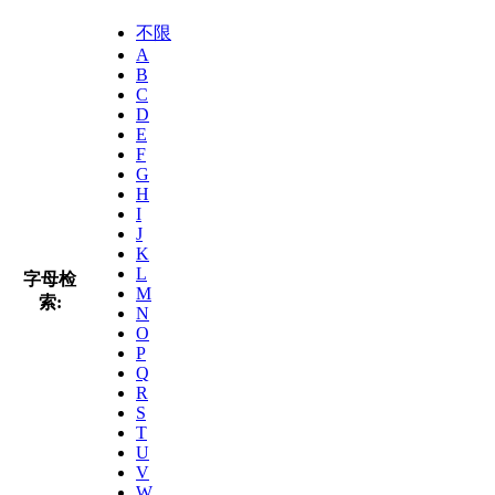
不限
A
B
C
D
E
F
G
H
I
J
K
L
字母检
M
索:
N
O
P
Q
R
S
T
U
V
W