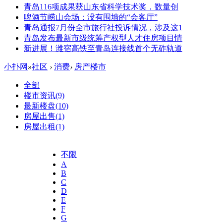
青岛116项成果获山东省科学技术奖，数量创
啤酒节崂山会场：没有围墙的“会客厅”
青岛通报7月份全市旅行社投诉情况，涉及这1
青岛发布最新市级统筹产权型人才住房项目情
新进展！潍宿高铁至青岛连接线首个无砟轨道
小扑网
»
社区
›
消费
›
房产楼市
全部
楼市资讯
(9)
最新楼盘
(10)
房屋出售
(1)
房屋出租
(1)
不限
A
B
C
D
E
F
G