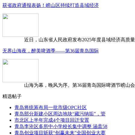
获省政府通报表扬！崂山区持续打造县域经济
近日，山东省人民政府发布2025年度县域经济高质量发
无界山海夜，醉美啤酒季——第36届青岛国际
山海为幕，晚风为序。第36届青岛国际啤酒节崂山会场，
精选帖子
青岛将统筹布局一批市级OPC社区
青岛部分新建小区周边地块“藏污纳垢”，管
市北区上半年完成4个项目回迁安置
青岛李沧区多所中小学校长集中调整 涵盖58
青岛创业项目斩获“创赢未来”全国创业大赛