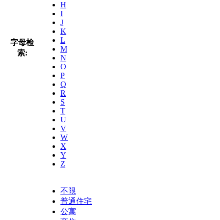
H
I
J
K
L
字母检
M
索:
N
O
P
Q
R
S
T
U
V
W
X
Y
Z
不限
普通住宅
公寓