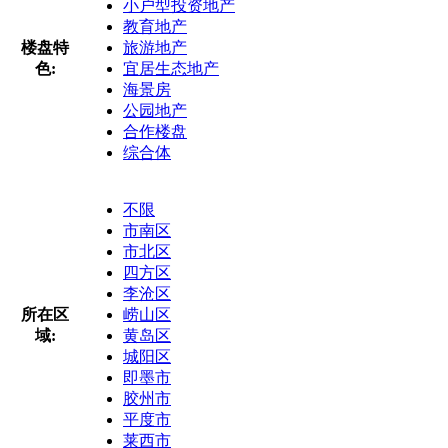
小户型投资地产
教育地产
楼盘特
旅游地产
色:
宜居生态地产
海景房
公园地产
合作楼盘
综合体
不限
市南区
市北区
四方区
李沧区
所在区
崂山区
域:
黄岛区
城阳区
即墨市
胶州市
平度市
莱西市