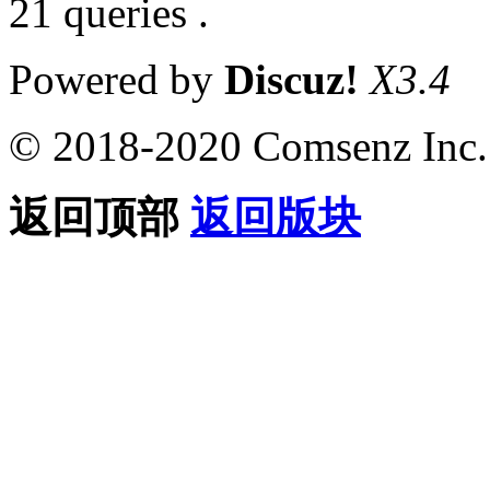
21 queries .
Powered by
Discuz!
X3.4
© 2018-2020 Comsenz Inc.
返回顶部
返回版块