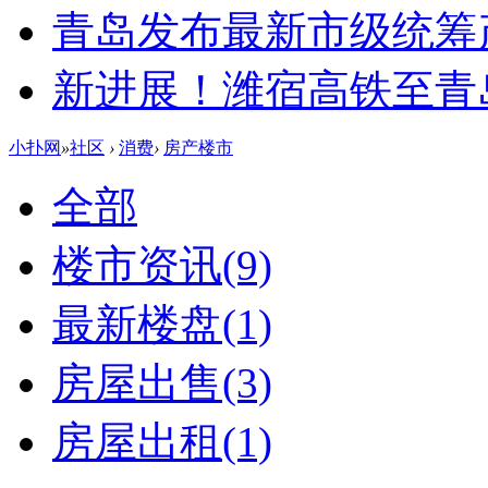
青岛发布最新市级统筹
新进展！潍宿高铁至青
小扑网
»
社区
›
消费
›
房产楼市
全部
楼市资讯
(9)
最新楼盘
(1)
房屋出售
(3)
房屋出租
(1)