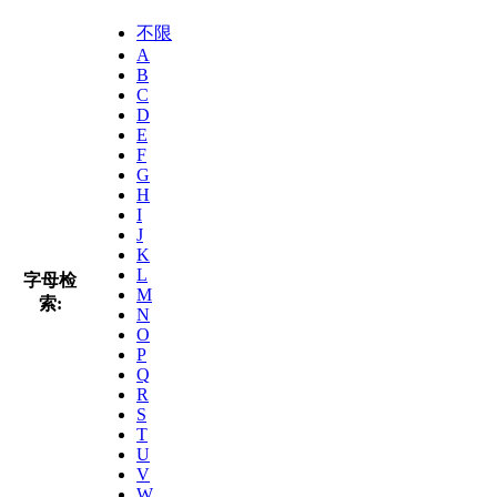
不限
A
B
C
D
E
F
G
H
I
J
K
L
字母检
M
索:
N
O
P
Q
R
S
T
U
V
W