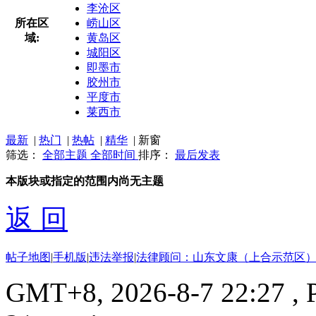
李沧区
所在区
崂山区
域:
黄岛区
城阳区
即墨市
胶州市
平度市
莱西市
最新
|
热门
|
热帖
|
精华
|
新窗
筛选：
全部主题
全部时间
排序：
最后发表
本版块或指定的范围内尚无主题
返 回
帖子地图
|
手机版
|
违法举报
|
法律顾问：山东文康（上合示范区）
GMT+8, 2026-8-7 22:27
, 