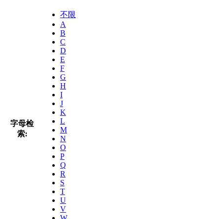
不限
A
B
C
D
E
F
G
H
I
J
K
L
字母检
M
索:
N
O
P
Q
R
S
T
U
V
W