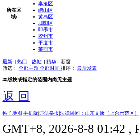
李沧区
所在区
崂山区
域:
黄岛区
城阳区
即墨市
胶州市
平度市
莱西市
最新
|
热门
|
热帖
|
精华
|
新窗
筛选：
全部主题
全部时间
排序：
最后发表
本版块或指定的范围内尚无主题
返 回
帖子地图
|
手机版
|
违法举报
|
法律顾问：山东文康（上合示范区）
GMT+8, 2026-8-8 01:42
, 