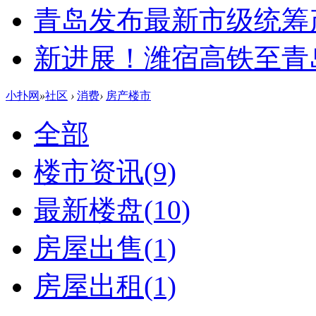
青岛发布最新市级统筹
新进展！潍宿高铁至青
小扑网
»
社区
›
消费
›
房产楼市
全部
楼市资讯
(9)
最新楼盘
(10)
房屋出售
(1)
房屋出租
(1)