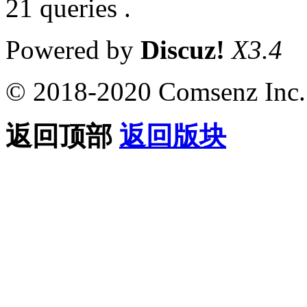
21 queries .
Powered by
Discuz!
X3.4
© 2018-2020 Comsenz Inc.
返回顶部
返回版块