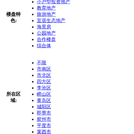
小户型投资地产
教育地产
楼盘特
旅游地产
色:
宜居生态地产
海景房
公园地产
合作楼盘
综合体
不限
市南区
市北区
四方区
李沧区
所在区
崂山区
域:
黄岛区
城阳区
即墨市
胶州市
平度市
莱西市