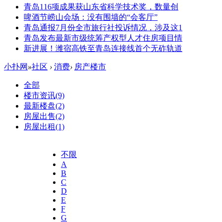
青岛116项成果获山东省科学技术奖，数量创
啤酒节崂山会场：没有围墙的“会客厅”
青岛通报7月份全市旅行社投诉情况，涉及这1
青岛发布最新市级统筹产权型人才住房项目情
新进展！潍宿高铁至青岛连接线首个无砟轨道
小扑网
»
社区
›
消费
›
房产楼市
全部
楼市资讯
(9)
最新楼盘
(2)
房屋出售
(2)
房屋出租
(1)
不限
A
B
C
D
E
F
G