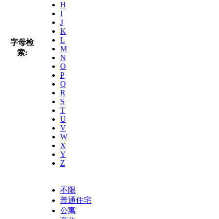
H
I
J
K
L
字母检
M
索:
N
O
P
Q
R
S
T
U
V
W
X
Y
Z
不限
普通住宅
公寓