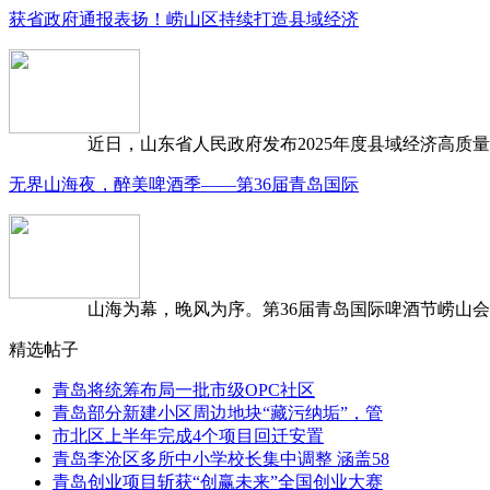
获省政府通报表扬！崂山区持续打造县域经济
近日，山东省人民政府发布2025年度县域经济高质量发
无界山海夜，醉美啤酒季——第36届青岛国际
山海为幕，晚风为序。第36届青岛国际啤酒节崂山会场，
精选帖子
青岛将统筹布局一批市级OPC社区
青岛部分新建小区周边地块“藏污纳垢”，管
市北区上半年完成4个项目回迁安置
青岛李沧区多所中小学校长集中调整 涵盖58
青岛创业项目斩获“创赢未来”全国创业大赛