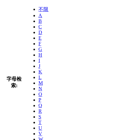
不限
A
B
C
D
E
F
G
H
I
J
K
L
字母检
M
索:
N
O
P
Q
R
S
T
U
V
W