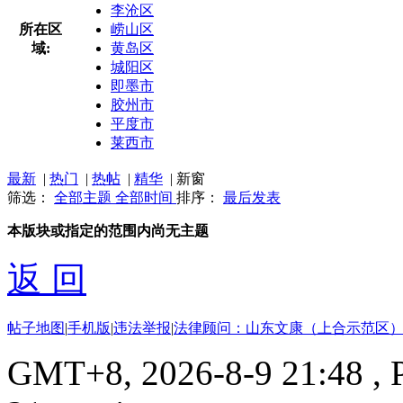
李沧区
所在区
崂山区
域:
黄岛区
城阳区
即墨市
胶州市
平度市
莱西市
最新
|
热门
|
热帖
|
精华
|
新窗
筛选：
全部主题
全部时间
排序：
最后发表
本版块或指定的范围内尚无主题
返 回
帖子地图
|
手机版
|
违法举报
|
法律顾问：山东文康（上合示范区）
GMT+8, 2026-8-9 21:48
, 