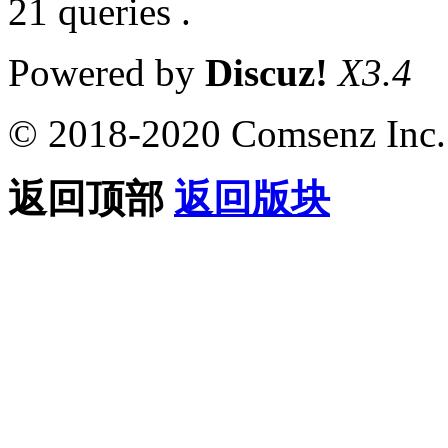
21 queries .
Powered by
Discuz!
X3.4
© 2018-2020 Comsenz Inc.
返回顶部
返回版块