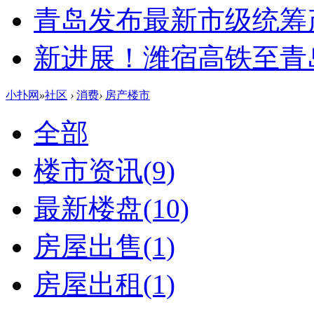
青岛发布最新市级统筹
新进展！潍宿高铁至青
小扑网
»
社区
›
消费
›
房产楼市
全部
楼市资讯
(9)
最新楼盘
(10)
房屋出售
(1)
房屋出租
(1)