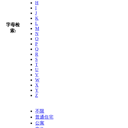
H
I
J
K
L
字母检
M
索:
N
O
P
Q
R
S
T
U
V
W
X
Y
Z
不限
普通住宅
公寓