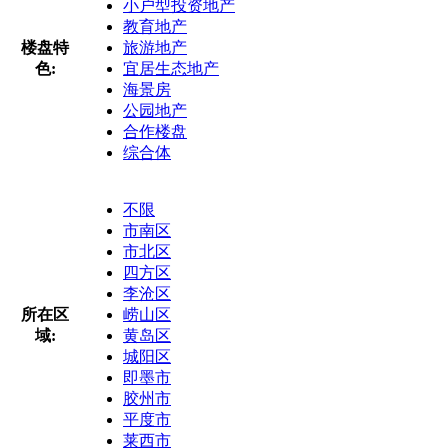
小户型投资地产
教育地产
楼盘特
旅游地产
色:
宜居生态地产
海景房
公园地产
合作楼盘
综合体
不限
市南区
市北区
四方区
李沧区
所在区
崂山区
域:
黄岛区
城阳区
即墨市
胶州市
平度市
莱西市