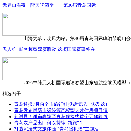
无界山海夜，醉美啤酒季——第36届青岛国际
山海为幕，晚风为序。第36届青岛国际啤酒节崂山会场，
无人机+航空模型双赛联动 这项国际赛事将在
2026中韩无人机国际邀请赛暨山东省航空航天模型（含无
精选帖子
青岛通报7月份全市旅行社投诉情况，涉及这1
青岛发布最新市级统筹产权型人才住房项目情
新进展！潍宿高铁至青岛连接线首个无砟轨道
青岛农产品出口何以持续“领跑”？
打造沉浸式文旅体验 “青岛接机酒”主题活