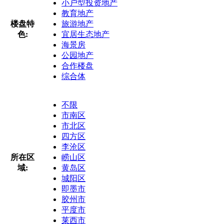
小户型投资地产
教育地产
楼盘特
旅游地产
色:
宜居生态地产
海景房
公园地产
合作楼盘
综合体
不限
市南区
市北区
四方区
李沧区
所在区
崂山区
域:
黄岛区
城阳区
即墨市
胶州市
平度市
莱西市