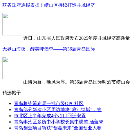
获省政府通报表扬！崂山区持续打造县域经济
近日，山东省人民政府发布2025年度县域经济高质量发
无界山海夜，醉美啤酒季——第36届青岛国际
山海为幕，晚风为序。第36届青岛国际啤酒节崂山会场，
精选帖子
青岛将统筹布局一批市级OPC社区
青岛部分新建小区周边地块“藏污纳垢”，管
市北区上半年完成4个项目回迁安置
青岛李沧区多所中小学校长集中调整 涵盖58
青岛创业项目斩获“创赢未来”全国创业大赛