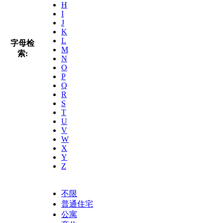
H
I
J
K
L
字母检
M
索:
N
O
P
Q
R
S
T
U
V
W
X
Y
Z
不限
普通住宅
公寓