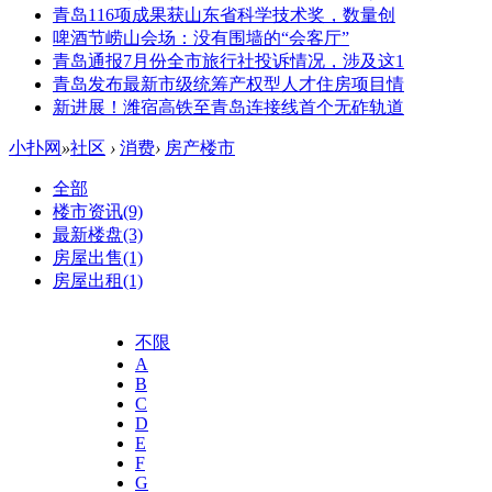
青岛116项成果获山东省科学技术奖，数量创
啤酒节崂山会场：没有围墙的“会客厅”
青岛通报7月份全市旅行社投诉情况，涉及这1
青岛发布最新市级统筹产权型人才住房项目情
新进展！潍宿高铁至青岛连接线首个无砟轨道
小扑网
»
社区
›
消费
›
房产楼市
全部
楼市资讯
(9)
最新楼盘
(3)
房屋出售
(1)
房屋出租
(1)
不限
A
B
C
D
E
F
G