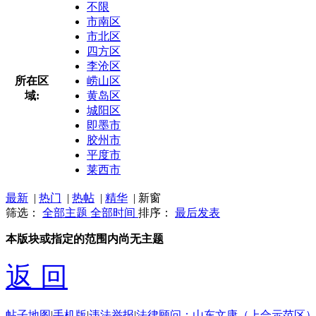
不限
市南区
市北区
四方区
李沧区
所在区
崂山区
域:
黄岛区
城阳区
即墨市
胶州市
平度市
莱西市
最新
|
热门
|
热帖
|
精华
|
新窗
筛选：
全部主题
全部时间
排序：
最后发表
本版块或指定的范围内尚无主题
返 回
帖子地图
|
手机版
|
违法举报
|
法律顾问：山东文康（上合示范区）