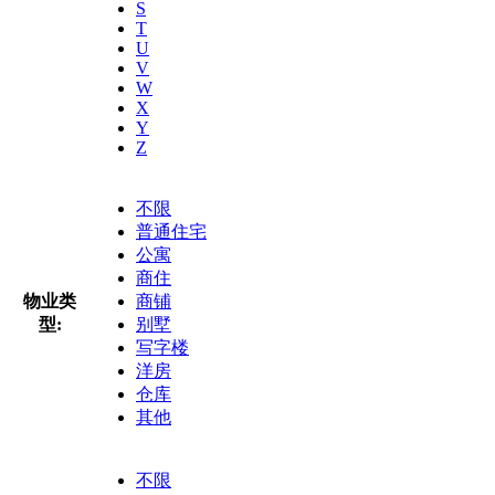
S
T
U
V
W
X
Y
Z
不限
普通住宅
公寓
商住
物业类
商铺
型:
别墅
写字楼
洋房
仓库
其他
不限