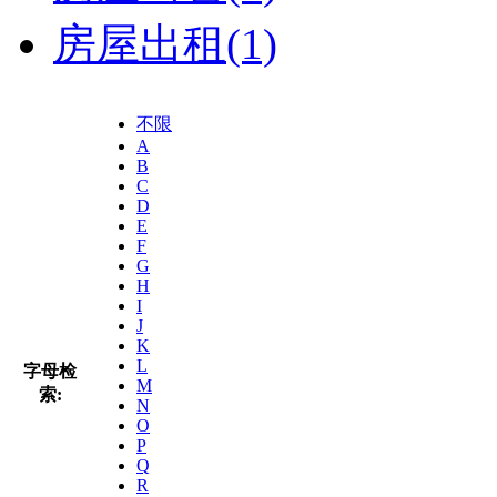
房屋出租
(1)
不限
A
B
C
D
E
F
G
H
I
J
K
L
字母检
M
索:
N
O
P
Q
R