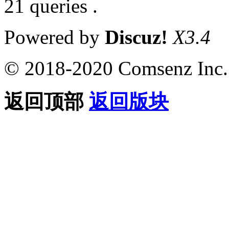
21 queries .
Powered by
Discuz!
X3.4
© 2018-2020 Comsenz Inc.
返回顶部
返回版块