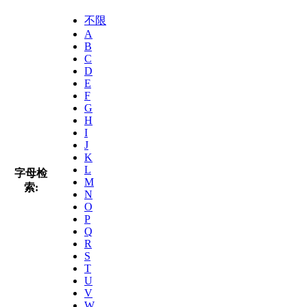
不限
A
B
C
D
E
F
G
H
I
J
K
L
字母检
M
索:
N
O
P
Q
R
S
T
U
V
W