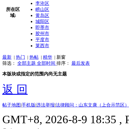
李沧区
所在区
崂山区
域:
黄岛区
城阳区
即墨市
胶州市
平度市
莱西市
最新
|
热门
|
热帖
|
精华
|
新窗
筛选：
全部主题
全部时间
排序：
最后发表
本版块或指定的范围内尚无主题
返 回
帖子地图
|
手机版
|
违法举报
|
法律顾问：山东文康（上合示范区）
GMT+8, 2026-8-9 18:35
, 