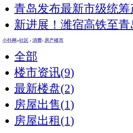
青岛发布最新市级统筹
新进展！潍宿高铁至青
小扑网
»
社区
›
消费
›
房产楼市
全部
楼市资讯
(9)
最新楼盘
(2)
房屋出售
(1)
房屋出租
(1)