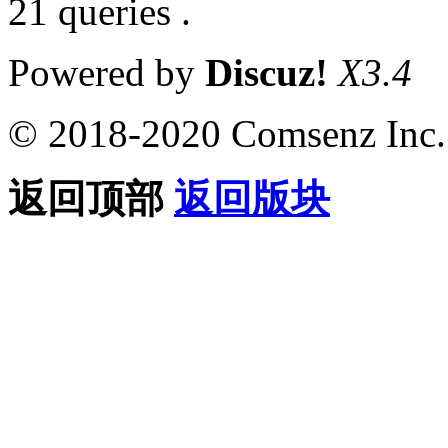
21 queries .
Powered by
Discuz!
X3.4
© 2018-2020 Comsenz Inc.
返回顶部
返回版块