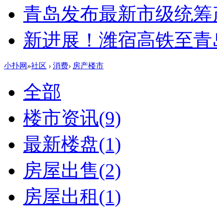
青岛发布最新市级统筹
新进展！潍宿高铁至青
小扑网
»
社区
›
消费
›
房产楼市
全部
楼市资讯
(9)
最新楼盘
(1)
房屋出售
(2)
房屋出租
(1)