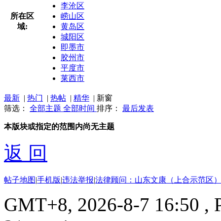
李沧区
所在区
崂山区
域:
黄岛区
城阳区
即墨市
胶州市
平度市
莱西市
最新
|
热门
|
热帖
|
精华
|
新窗
筛选：
全部主题
全部时间
排序：
最后发表
本版块或指定的范围内尚无主题
返 回
帖子地图
|
手机版
|
违法举报
|
法律顾问：山东文康（上合示范区）
GMT+8, 2026-8-7 16:50
, 