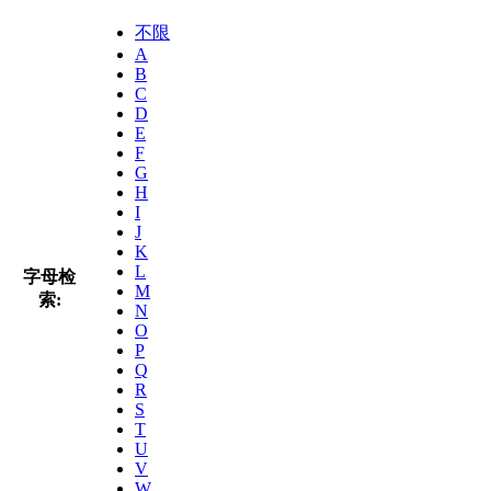
不限
A
B
C
D
E
F
G
H
I
J
K
L
字母检
M
索:
N
O
P
Q
R
S
T
U
V
W