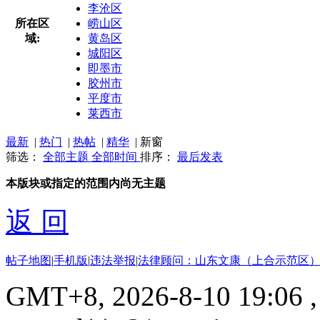
李沧区
所在区
崂山区
域:
黄岛区
城阳区
即墨市
胶州市
平度市
莱西市
最新
|
热门
|
热帖
|
精华
|
新窗
筛选：
全部主题
全部时间
排序：
最后发表
本版块或指定的范围内尚无主题
返 回
帖子地图
|
手机版
|
违法举报
|
法律顾问：山东文康（上合示范区）
GMT+8, 2026-8-10 19:06
,