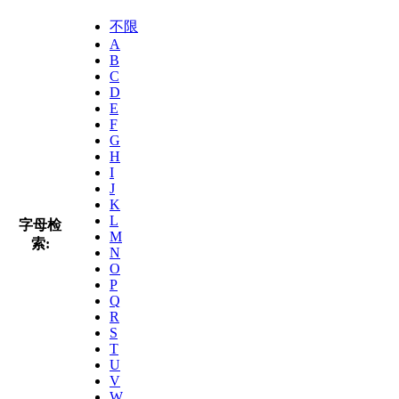
不限
A
B
C
D
E
F
G
H
I
J
K
L
字母检
M
索:
N
O
P
Q
R
S
T
U
V
W