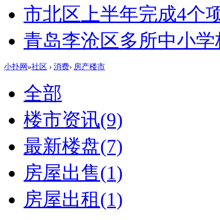
市北区上半年完成4个
青岛李沧区多所中小学校
小扑网
»
社区
›
消费
›
房产楼市
全部
楼市资讯
(9)
最新楼盘
(7)
房屋出售
(1)
房屋出租
(1)