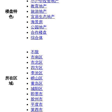
小户型投资地产
教育地产
楼盘特
旅游地产
色:
宜居生态地产
海景房
公园地产
合作楼盘
综合体
不限
市南区
市北区
四方区
李沧区
所在区
崂山区
域:
黄岛区
城阳区
即墨市
胶州市
平度市
莱西市