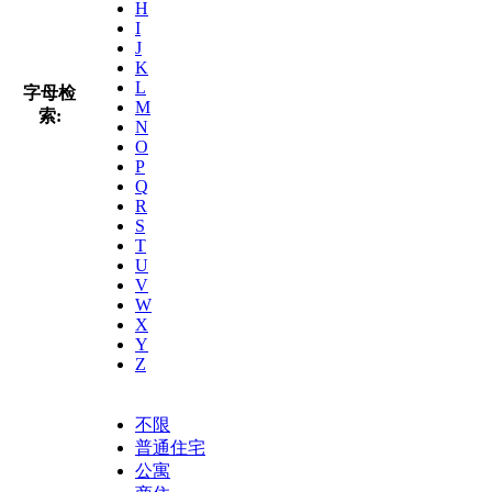
H
I
J
K
L
字母检
M
索:
N
O
P
Q
R
S
T
U
V
W
X
Y
Z
不限
普通住宅
公寓