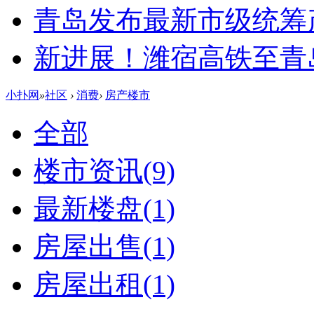
青岛发布最新市级统筹
新进展！潍宿高铁至青
小扑网
»
社区
›
消费
›
房产楼市
全部
楼市资讯
(9)
最新楼盘
(1)
房屋出售
(1)
房屋出租
(1)