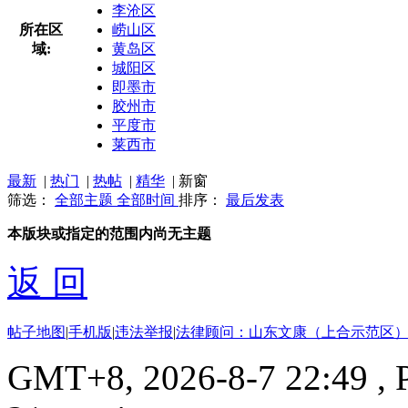
李沧区
所在区
崂山区
域:
黄岛区
城阳区
即墨市
胶州市
平度市
莱西市
最新
|
热门
|
热帖
|
精华
|
新窗
筛选：
全部主题
全部时间
排序：
最后发表
本版块或指定的范围内尚无主题
返 回
帖子地图
|
手机版
|
违法举报
|
法律顾问：山东文康（上合示范区）
GMT+8, 2026-8-7 22:49
, 