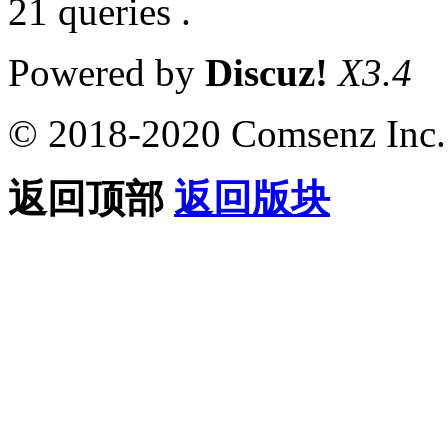
21 queries .
Powered by
Discuz!
X3.4
© 2018-2020 Comsenz Inc.
返回顶部
返回版块