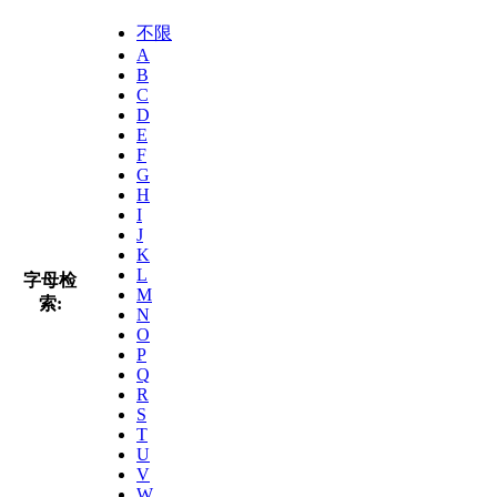
不限
A
B
C
D
E
F
G
H
I
J
K
L
字母检
M
索:
N
O
P
Q
R
S
T
U
V
W