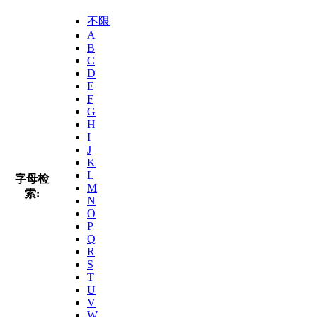
不限
A
B
C
D
E
F
G
H
I
J
K
L
字母检
M
索:
N
O
P
Q
R
S
T
U
V
W