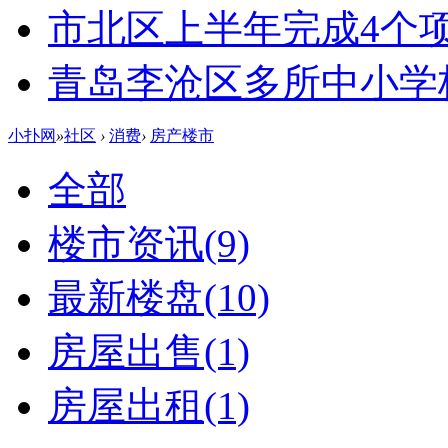
市北区上半年完成4个
青岛李沧区多所中小学校
小扑网
»
社区
›
消费
›
房产楼市
全部
楼市资讯
(9)
最新楼盘
(10)
房屋出售
(1)
房屋出租
(1)