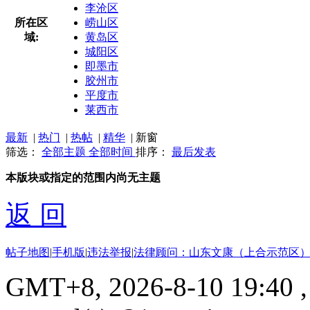
李沧区
所在区
崂山区
域:
黄岛区
城阳区
即墨市
胶州市
平度市
莱西市
最新
|
热门
|
热帖
|
精华
|
新窗
筛选：
全部主题
全部时间
排序：
最后发表
本版块或指定的范围内尚无主题
返 回
帖子地图
|
手机版
|
违法举报
|
法律顾问：山东文康（上合示范区）
GMT+8, 2026-8-10 19:40
,