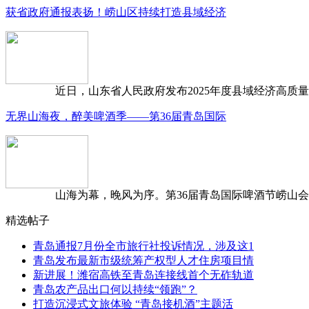
获省政府通报表扬！崂山区持续打造县域经济
近日，山东省人民政府发布2025年度县域经济高质量发
无界山海夜，醉美啤酒季——第36届青岛国际
山海为幕，晚风为序。第36届青岛国际啤酒节崂山会场，
精选帖子
青岛通报7月份全市旅行社投诉情况，涉及这1
青岛发布最新市级统筹产权型人才住房项目情
新进展！潍宿高铁至青岛连接线首个无砟轨道
青岛农产品出口何以持续“领跑”？
打造沉浸式文旅体验 “青岛接机酒”主题活