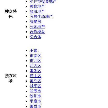
小户型投资地产
教育地产
楼盘特
旅游地产
色:
宜居生态地产
海景房
公园地产
合作楼盘
综合体
不限
市南区
市北区
四方区
李沧区
所在区
崂山区
域:
黄岛区
城阳区
即墨市
胶州市
平度市
莱西市