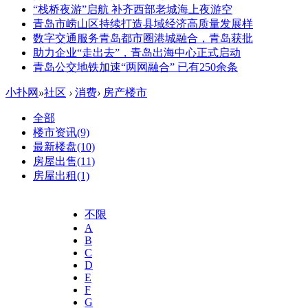
“栈桥夜游”启航 补齐西部老城海上夜游空
青岛市崂山区持续打造县域经济高质量发展样
数字交通服务青岛都市圈港城融合，青岛获批
助力企业“走出去”，青岛出海中心正式启动
青岛公交地铁加速“两网融合” 已有250余条
小扑网
»
社区
›
消费
›
房产楼市
全部
楼市资讯
(9)
最新楼盘
(10)
房屋出售
(11)
房屋出租
(1)
不限
A
B
C
D
E
F
G