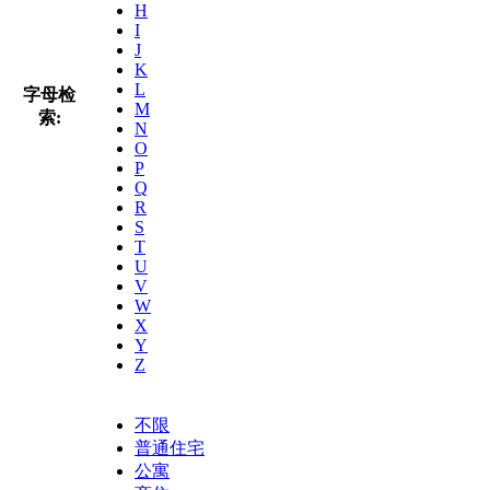
H
I
J
K
L
字母检
M
索:
N
O
P
Q
R
S
T
U
V
W
X
Y
Z
不限
普通住宅
公寓