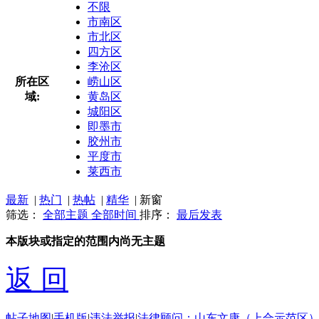
不限
市南区
市北区
四方区
李沧区
所在区
崂山区
域:
黄岛区
城阳区
即墨市
胶州市
平度市
莱西市
最新
|
热门
|
热帖
|
精华
|
新窗
筛选：
全部主题
全部时间
排序：
最后发表
本版块或指定的范围内尚无主题
返 回
帖子地图
|
手机版
|
违法举报
|
法律顾问：山东文康（上合示范区）