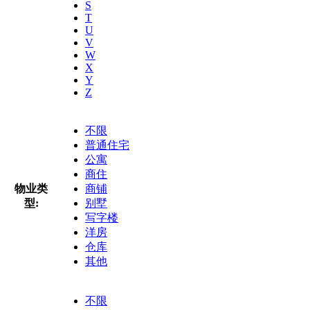
S
T
U
V
W
X
Y
Z
不限
普通住宅
公寓
商住
物业类
商铺
型:
别墅
写字楼
洋房
仓库
其他
不限