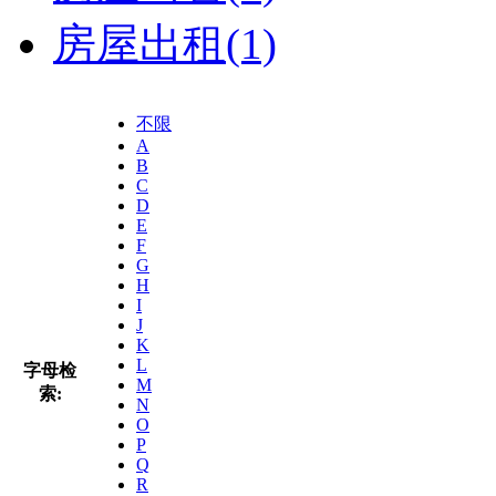
房屋出租
(1)
不限
A
B
C
D
E
F
G
H
I
J
K
L
字母检
M
索:
N
O
P
Q
R