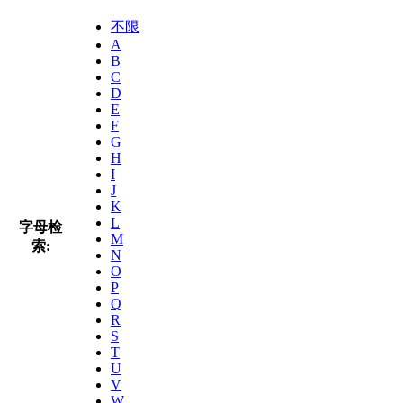
不限
A
B
C
D
E
F
G
H
I
J
K
L
字母检
M
索:
N
O
P
Q
R
S
T
U
V
W