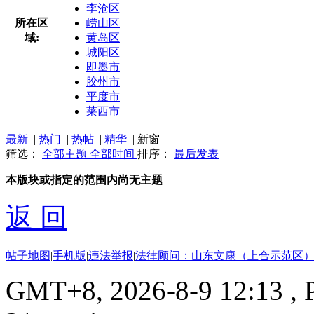
李沧区
所在区
崂山区
域:
黄岛区
城阳区
即墨市
胶州市
平度市
莱西市
最新
|
热门
|
热帖
|
精华
|
新窗
筛选：
全部主题
全部时间
排序：
最后发表
本版块或指定的范围内尚无主题
返 回
帖子地图
|
手机版
|
违法举报
|
法律顾问：山东文康（上合示范区）
GMT+8, 2026-8-9 12:13
, 