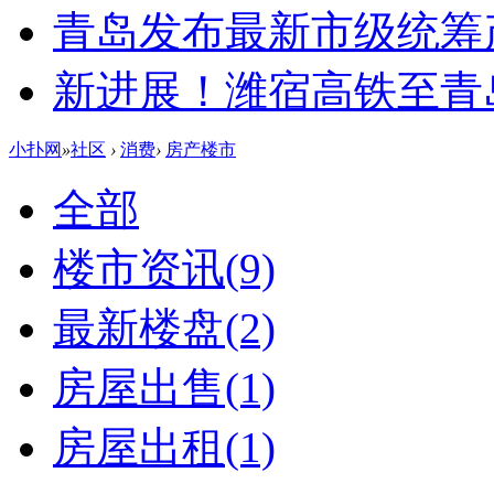
青岛发布最新市级统筹
新进展！潍宿高铁至青
小扑网
»
社区
›
消费
›
房产楼市
全部
楼市资讯
(9)
最新楼盘
(2)
房屋出售
(1)
房屋出租
(1)