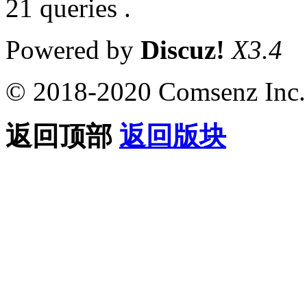
21 queries .
Powered by
Discuz!
X3.4
© 2018-2020 Comsenz Inc.
返回顶部
返回版块