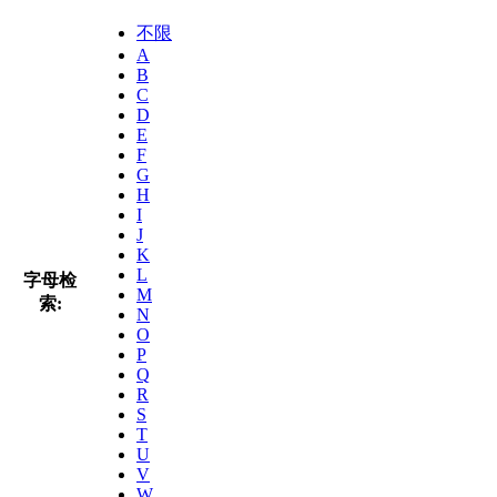
不限
A
B
C
D
E
F
G
H
I
J
K
L
字母检
M
索:
N
O
P
Q
R
S
T
U
V
W