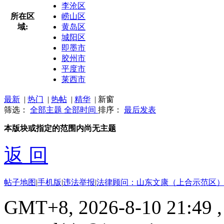
李沧区
所在区
崂山区
域:
黄岛区
城阳区
即墨市
胶州市
平度市
莱西市
最新
|
热门
|
热帖
|
精华
|
新窗
筛选：
全部主题
全部时间
排序：
最后发表
本版块或指定的范围内尚无主题
返 回
帖子地图
|
手机版
|
违法举报
|
法律顾问：山东文康（上合示范区）
GMT+8, 2026-8-10 21:49
,