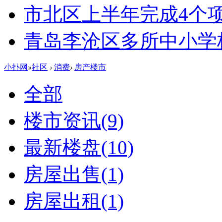
市北区上半年完成4个
青岛李沧区多所中小学校
小扑网
»
社区
›
消费
›
房产楼市
全部
楼市资讯
(9)
最新楼盘
(10)
房屋出售
(1)
房屋出租
(1)