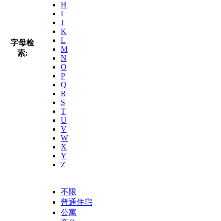
H
I
J
K
L
字母检
M
索:
N
O
P
Q
R
S
T
U
V
W
X
Y
Z
不限
普通住宅
公寓