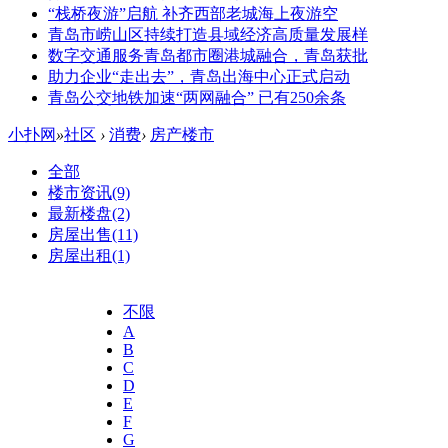
“栈桥夜游”启航 补齐西部老城海上夜游空
青岛市崂山区持续打造县域经济高质量发展样
数字交通服务青岛都市圈港城融合，青岛获批
助力企业“走出去”，青岛出海中心正式启动
青岛公交地铁加速“两网融合” 已有250余条
小扑网
»
社区
›
消费
›
房产楼市
全部
楼市资讯
(9)
最新楼盘
(2)
房屋出售
(11)
房屋出租
(1)
不限
A
B
C
D
E
F
G