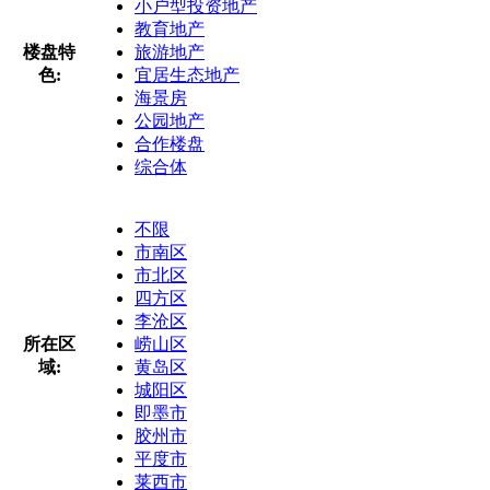
小户型投资地产
教育地产
楼盘特
旅游地产
色:
宜居生态地产
海景房
公园地产
合作楼盘
综合体
不限
市南区
市北区
四方区
李沧区
所在区
崂山区
域:
黄岛区
城阳区
即墨市
胶州市
平度市
莱西市