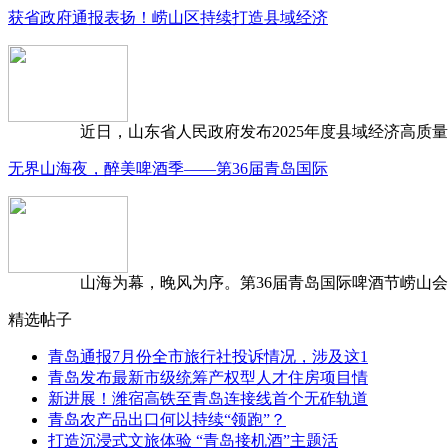
获省政府通报表扬！崂山区持续打造县域经济
近日，山东省人民政府发布2025年度县域经济高质量发
无界山海夜，醉美啤酒季——第36届青岛国际
山海为幕，晚风为序。第36届青岛国际啤酒节崂山会场，
精选帖子
青岛通报7月份全市旅行社投诉情况，涉及这1
青岛发布最新市级统筹产权型人才住房项目情
新进展！潍宿高铁至青岛连接线首个无砟轨道
青岛农产品出口何以持续“领跑”？
打造沉浸式文旅体验 “青岛接机酒”主题活