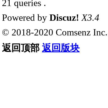
21 queries .
Powered by
Discuz!
X3.4
© 2018-2020 Comsenz Inc.
返回顶部
返回版块