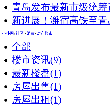
青岛发布最新市级统筹
新进展！潍宿高铁至青
小扑网
»
社区
›
消费
›
房产楼市
全部
楼市资讯
(9)
最新楼盘
(1)
房屋出售
(1)
房屋出租
(1)