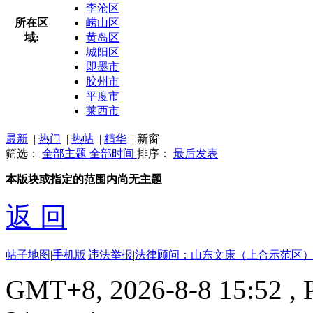
李沧区
所在区
崂山区
域:
黄岛区
城阳区
即墨市
胶州市
平度市
莱西市
最新
|
热门
|
热帖
|
精华
|
新窗
筛选：
全部主题
全部时间
排序：
最后发表
本版块或指定的范围内尚无主题
返 回
帖子地图
|
手机版
|
违法举报
|
法律顾问：山东文康（上合示范区）
GMT+8, 2026-8-8 15:52
, 