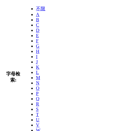
不限
A
B
C
D
E
F
G
H
I
J
K
L
字母检
M
索:
N
O
P
Q
R
S
T
U
V
W