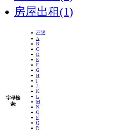
房屋出租
(1)
不限
A
B
C
D
E
F
G
H
I
J
K
L
字母检
M
索:
N
O
P
Q
R