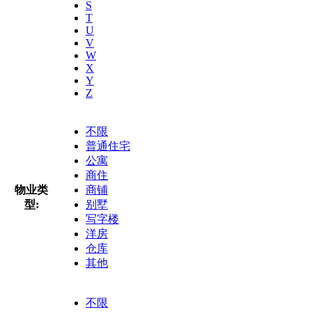
S
T
U
V
W
X
Y
Z
不限
普通住宅
公寓
商住
物业类
商铺
型:
别墅
写字楼
洋房
仓库
其他
不限