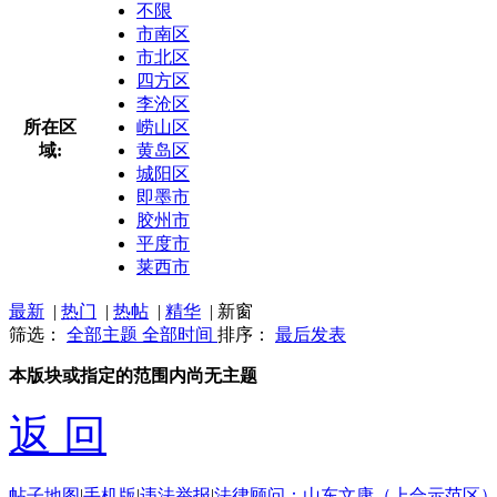
不限
市南区
市北区
四方区
李沧区
所在区
崂山区
域:
黄岛区
城阳区
即墨市
胶州市
平度市
莱西市
最新
|
热门
|
热帖
|
精华
|
新窗
筛选：
全部主题
全部时间
排序：
最后发表
本版块或指定的范围内尚无主题
返 回
帖子地图
|
手机版
|
违法举报
|
法律顾问：山东文康（上合示范区）