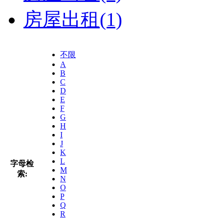
房屋出租
(1)
不限
A
B
C
D
E
F
G
H
I
J
K
L
字母检
M
索:
N
O
P
Q
R