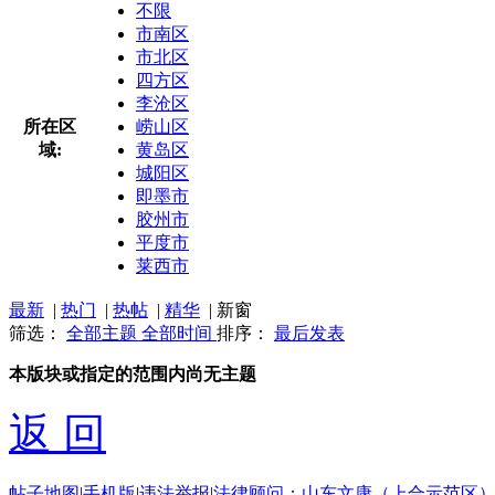
不限
市南区
市北区
四方区
李沧区
所在区
崂山区
域:
黄岛区
城阳区
即墨市
胶州市
平度市
莱西市
最新
|
热门
|
热帖
|
精华
|
新窗
筛选：
全部主题
全部时间
排序：
最后发表
本版块或指定的范围内尚无主题
返 回
帖子地图
|
手机版
|
违法举报
|
法律顾问：山东文康（上合示范区）