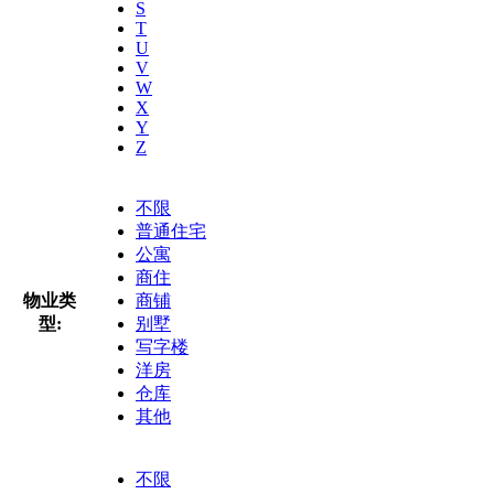
S
T
U
V
W
X
Y
Z
不限
普通住宅
公寓
商住
物业类
商铺
型:
别墅
写字楼
洋房
仓库
其他
不限