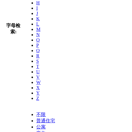
H
I
J
K
L
字母检
M
索:
N
O
P
Q
R
S
T
U
V
W
X
Y
Z
不限
普通住宅
公寓