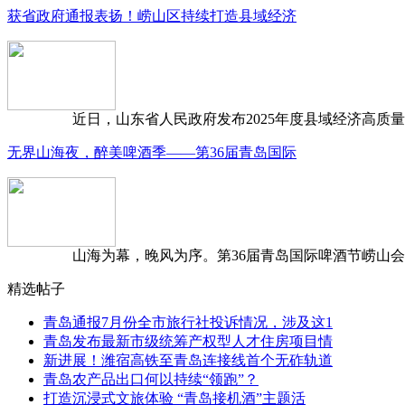
获省政府通报表扬！崂山区持续打造县域经济
近日，山东省人民政府发布2025年度县域经济高质量发
无界山海夜，醉美啤酒季——第36届青岛国际
山海为幕，晚风为序。第36届青岛国际啤酒节崂山会场，
精选帖子
青岛通报7月份全市旅行社投诉情况，涉及这1
青岛发布最新市级统筹产权型人才住房项目情
新进展！潍宿高铁至青岛连接线首个无砟轨道
青岛农产品出口何以持续“领跑”？
打造沉浸式文旅体验 “青岛接机酒”主题活