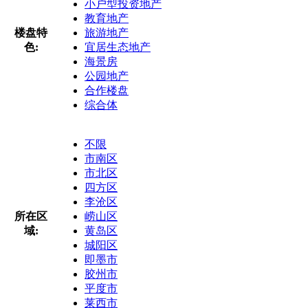
小户型投资地产
教育地产
楼盘特
旅游地产
色:
宜居生态地产
海景房
公园地产
合作楼盘
综合体
不限
市南区
市北区
四方区
李沧区
所在区
崂山区
域:
黄岛区
城阳区
即墨市
胶州市
平度市
莱西市