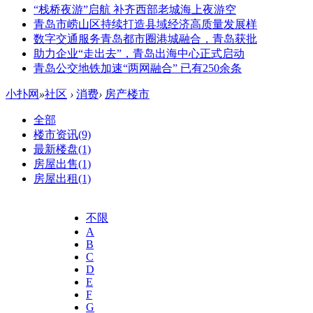
“栈桥夜游”启航 补齐西部老城海上夜游空
青岛市崂山区持续打造县域经济高质量发展样
数字交通服务青岛都市圈港城融合，青岛获批
助力企业“走出去”，青岛出海中心正式启动
青岛公交地铁加速“两网融合” 已有250余条
小扑网
»
社区
›
消费
›
房产楼市
全部
楼市资讯
(9)
最新楼盘
(1)
房屋出售
(1)
房屋出租
(1)
不限
A
B
C
D
E
F
G