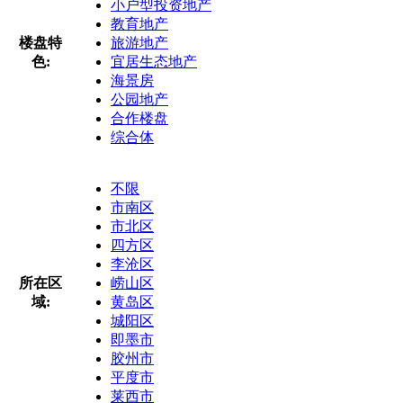
小户型投资地产
教育地产
楼盘特
旅游地产
色:
宜居生态地产
海景房
公园地产
合作楼盘
综合体
不限
市南区
市北区
四方区
李沧区
所在区
崂山区
域:
黄岛区
城阳区
即墨市
胶州市
平度市
莱西市