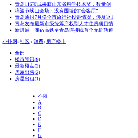
青岛116项成果获山东省科学技术奖，数量创
啤酒节崂山会场：没有围墙的“会客厅”
青岛通报7月份全市旅行社投诉情况，涉及这1
青岛发布最新市级统筹产权型人才住房项目情
新进展！潍宿高铁至青岛连接线首个无砟轨道
小扑网
»
社区
›
消费
›
房产楼市
全部
楼市资讯
(9)
最新楼盘
(2)
房屋出售
(2)
房屋出租
(1)
不限
A
B
C
D
E
F
G