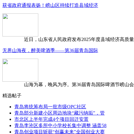
获省政府通报表扬！崂山区持续打造县域经济
近日，山东省人民政府发布2025年度县域经济高质量发
无界山海夜，醉美啤酒季——第36届青岛国际
山海为幕，晚风为序。第36届青岛国际啤酒节崂山会场，
精选帖子
青岛将统筹布局一批市级OPC社区
青岛部分新建小区周边地块“藏污纳垢”，管
市北区上半年完成4个项目回迁安置
青岛李沧区多所中小学校长集中调整 涵盖58
青岛创业项目斩获“创赢未来”全国创业大赛