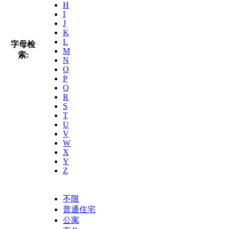
H
I
J
K
L
字母检
M
索:
N
O
P
Q
R
S
T
U
V
W
X
Y
Z
不限
普通住宅
公寓