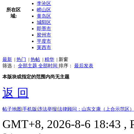
李沧区
所在区
崂山区
域:
黄岛区
城阳区
即墨市
胶州市
平度市
莱西市
最新
|
热门
|
热帖
|
精华
|
新窗
筛选：
全部主题
全部时间
排序：
最后发表
本版块或指定的范围内尚无主题
返 回
帖子地图
|
手机版
|
违法举报
|
法律顾问：山东文康（上合示范区）
GMT+8, 2026-8-6 18:43
, 