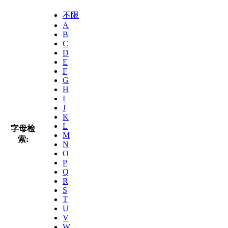
不限
A
B
C
D
E
F
G
H
I
J
K
L
字母检
M
索:
N
O
P
Q
R
S
T
U
V
W