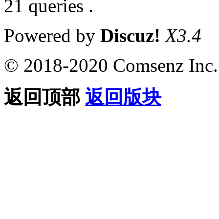
21 queries .
Powered by
Discuz!
X3.4
© 2018-2020 Comsenz Inc.
返回顶部
返回版块