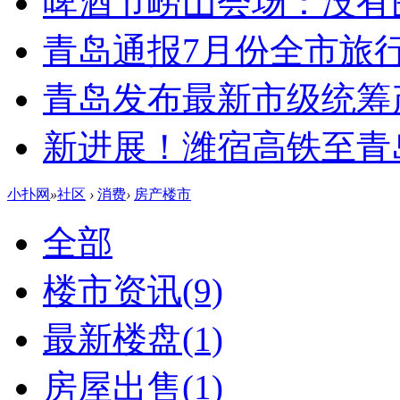
啤酒节崂山会场：没有
青岛通报7月份全市旅
青岛发布最新市级统筹
新进展！潍宿高铁至青
小扑网
»
社区
›
消费
›
房产楼市
全部
楼市资讯
(9)
最新楼盘
(1)
房屋出售
(1)