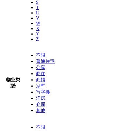
S
T
U
V
W
X
Y
Z
不限
普通住宅
公寓
商住
物业类
商铺
型:
别墅
写字楼
洋房
仓库
其他
不限