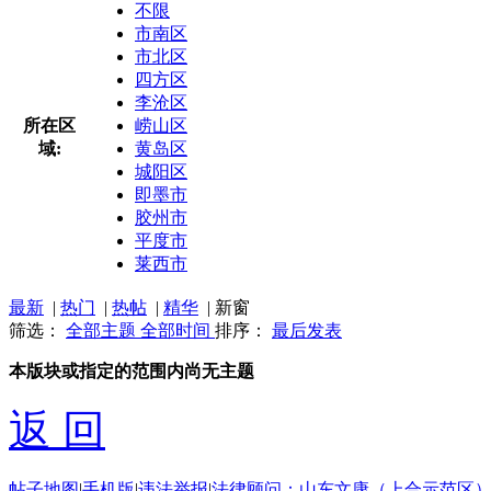
不限
市南区
市北区
四方区
李沧区
所在区
崂山区
域:
黄岛区
城阳区
即墨市
胶州市
平度市
莱西市
最新
|
热门
|
热帖
|
精华
|
新窗
筛选：
全部主题
全部时间
排序：
最后发表
本版块或指定的范围内尚无主题
返 回
帖子地图
|
手机版
|
违法举报
|
法律顾问：山东文康（上合示范区）