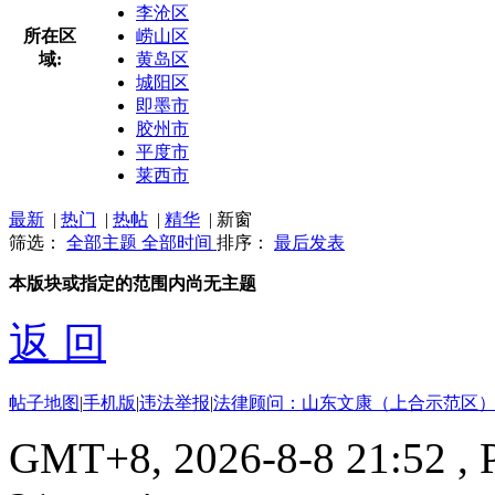
李沧区
所在区
崂山区
域:
黄岛区
城阳区
即墨市
胶州市
平度市
莱西市
最新
|
热门
|
热帖
|
精华
|
新窗
筛选：
全部主题
全部时间
排序：
最后发表
本版块或指定的范围内尚无主题
返 回
帖子地图
|
手机版
|
违法举报
|
法律顾问：山东文康（上合示范区）
GMT+8, 2026-8-8 21:52
, 