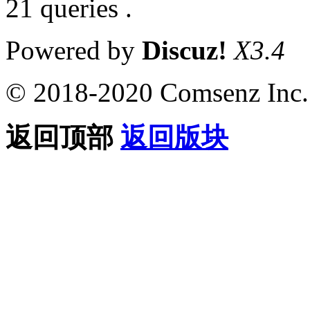
21 queries .
Powered by
Discuz!
X3.4
© 2018-2020 Comsenz Inc.
返回顶部
返回版块