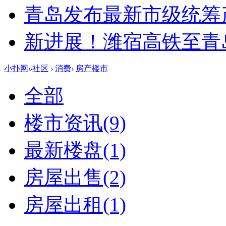
青岛发布最新市级统筹
新进展！潍宿高铁至青
小扑网
»
社区
›
消费
›
房产楼市
全部
楼市资讯
(9)
最新楼盘
(1)
房屋出售
(2)
房屋出租
(1)