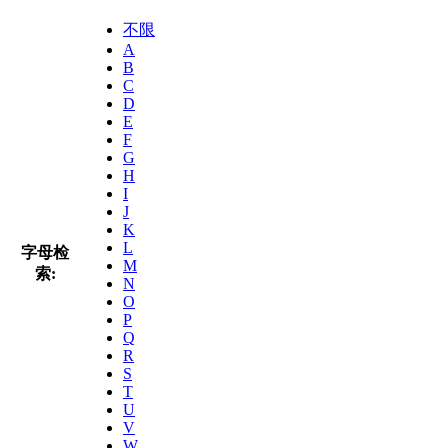
不限
A
B
C
D
E
F
G
H
I
J
K
L
字母检
M
索:
N
O
P
Q
R
S
T
U
V
W