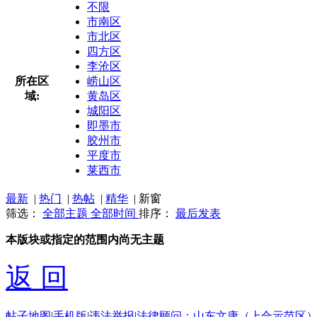
不限
市南区
市北区
四方区
李沧区
所在区
崂山区
域:
黄岛区
城阳区
即墨市
胶州市
平度市
莱西市
最新
|
热门
|
热帖
|
精华
|
新窗
筛选：
全部主题
全部时间
排序：
最后发表
本版块或指定的范围内尚无主题
返 回
帖子地图
|
手机版
|
违法举报
|
法律顾问：山东文康（上合示范区）