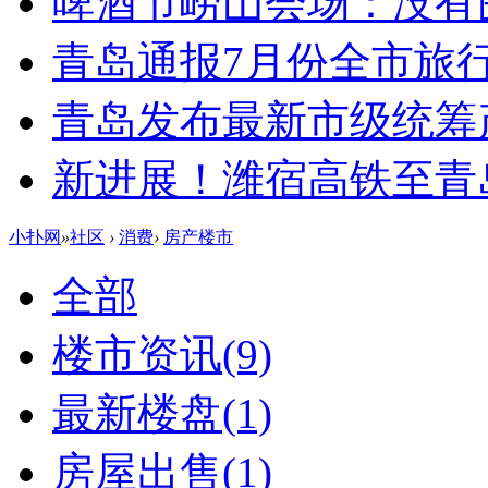
啤酒节崂山会场：没有
青岛通报7月份全市旅
青岛发布最新市级统筹
新进展！潍宿高铁至青
小扑网
»
社区
›
消费
›
房产楼市
全部
楼市资讯
(9)
最新楼盘
(1)
房屋出售
(1)