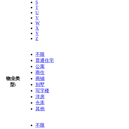
S
T
U
V
W
X
Y
Z
不限
普通住宅
公寓
商住
物业类
商铺
型:
别墅
写字楼
洋房
仓库
其他
不限