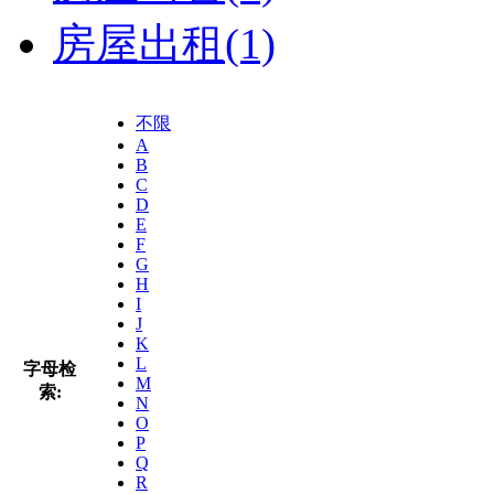
房屋出租
(1)
不限
A
B
C
D
E
F
G
H
I
J
K
L
字母检
M
索:
N
O
P
Q
R