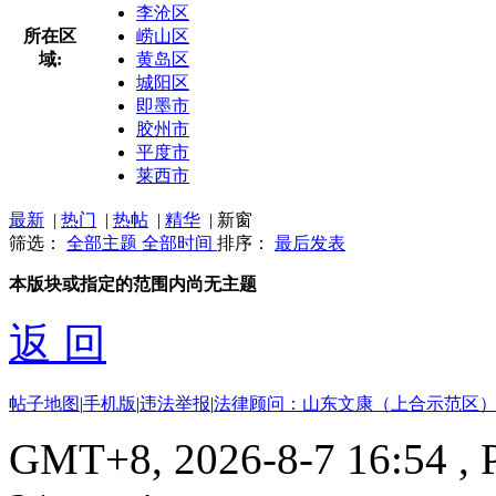
李沧区
所在区
崂山区
域:
黄岛区
城阳区
即墨市
胶州市
平度市
莱西市
最新
|
热门
|
热帖
|
精华
|
新窗
筛选：
全部主题
全部时间
排序：
最后发表
本版块或指定的范围内尚无主题
返 回
帖子地图
|
手机版
|
违法举报
|
法律顾问：山东文康（上合示范区）
GMT+8, 2026-8-7 16:54
, 