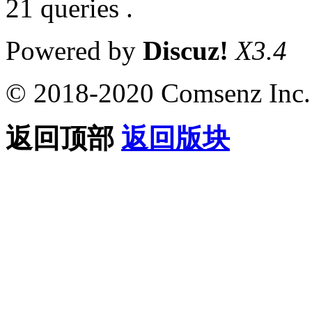
21 queries .
Powered by
Discuz!
X3.4
© 2018-2020 Comsenz Inc.
返回顶部
返回版块