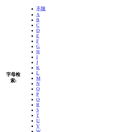
不限
A
B
C
D
E
F
G
H
I
J
K
L
字母检
M
索:
N
O
P
Q
R
S
T
U
V
W