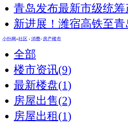
青岛发布最新市级统筹
新进展！潍宿高铁至青
小扑网
»
社区
›
消费
›
房产楼市
全部
楼市资讯
(9)
最新楼盘
(1)
房屋出售
(2)
房屋出租
(1)