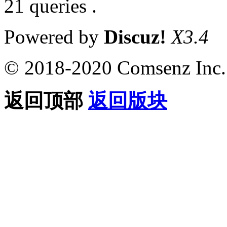
21 queries .
Powered by
Discuz!
X3.4
© 2018-2020 Comsenz Inc.
返回顶部
返回版块