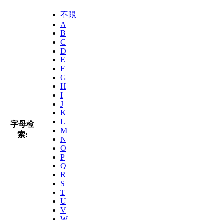
不限
A
B
C
D
E
F
G
H
I
J
K
L
字母检
M
索:
N
O
P
Q
R
S
T
U
V
W