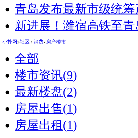
青岛发布最新市级统筹
新进展！潍宿高铁至青
小扑网
»
社区
›
消费
›
房产楼市
全部
楼市资讯
(9)
最新楼盘
(2)
房屋出售
(1)
房屋出租
(1)