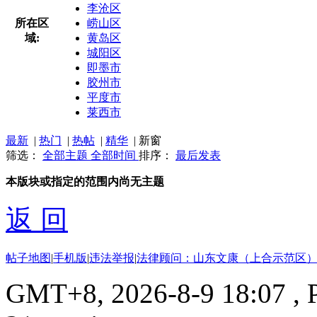
李沧区
所在区
崂山区
域:
黄岛区
城阳区
即墨市
胶州市
平度市
莱西市
最新
|
热门
|
热帖
|
精华
|
新窗
筛选：
全部主题
全部时间
排序：
最后发表
本版块或指定的范围内尚无主题
返 回
帖子地图
|
手机版
|
违法举报
|
法律顾问：山东文康（上合示范区）
GMT+8, 2026-8-9 18:07
, 