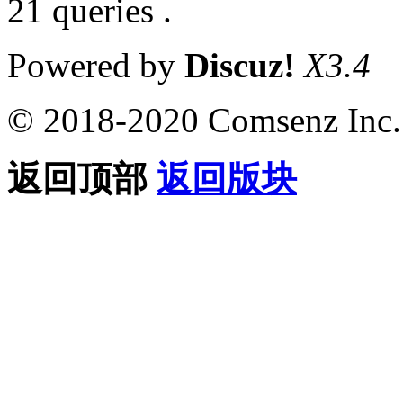
21 queries .
Powered by
Discuz!
X3.4
© 2018-2020 Comsenz Inc.
返回顶部
返回版块