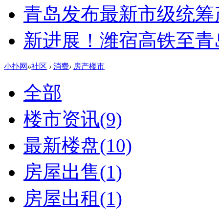
青岛发布最新市级统筹
新进展！潍宿高铁至青
小扑网
»
社区
›
消费
›
房产楼市
全部
楼市资讯
(9)
最新楼盘
(10)
房屋出售
(1)
房屋出租
(1)