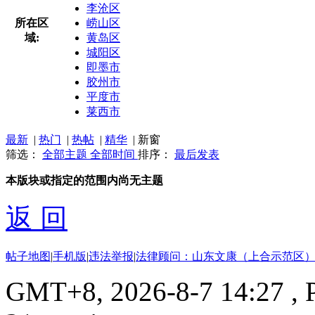
李沧区
所在区
崂山区
域:
黄岛区
城阳区
即墨市
胶州市
平度市
莱西市
最新
|
热门
|
热帖
|
精华
|
新窗
筛选：
全部主题
全部时间
排序：
最后发表
本版块或指定的范围内尚无主题
返 回
帖子地图
|
手机版
|
违法举报
|
法律顾问：山东文康（上合示范区）
GMT+8, 2026-8-7 14:27
, 