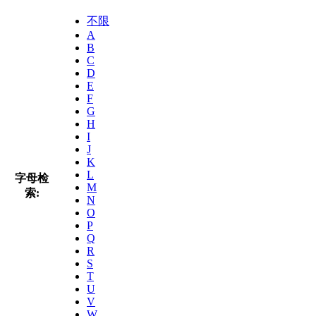
不限
A
B
C
D
E
F
G
H
I
J
K
L
字母检
M
索:
N
O
P
Q
R
S
T
U
V
W