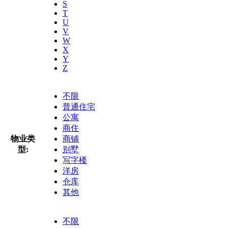
S
T
U
V
W
X
Y
Z
不限
普通住宅
公寓
商住
物业类
商铺
型:
别墅
写字楼
洋房
仓库
其他
不限