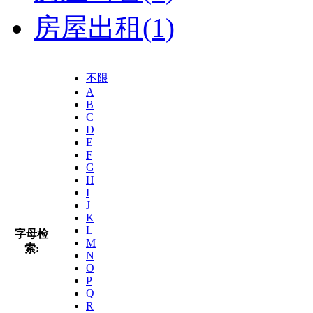
房屋出租
(1)
不限
A
B
C
D
E
F
G
H
I
J
K
L
字母检
M
索:
N
O
P
Q
R