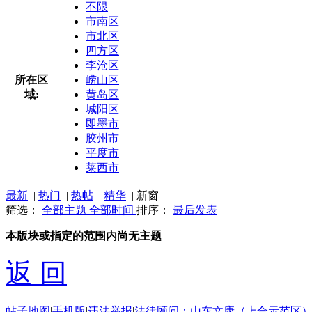
不限
市南区
市北区
四方区
李沧区
所在区
崂山区
域:
黄岛区
城阳区
即墨市
胶州市
平度市
莱西市
最新
|
热门
|
热帖
|
精华
|
新窗
筛选：
全部主题
全部时间
排序：
最后发表
本版块或指定的范围内尚无主题
返 回
帖子地图
|
手机版
|
违法举报
|
法律顾问：山东文康（上合示范区）