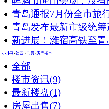
啤酒节崂山会场：没有
青岛通报7月份全市旅
青岛发布最新市级统筹
新进展！潍宿高铁至青
小扑网
»
社区
›
消费
›
房产楼市
全部
楼市资讯
(9)
最新楼盘
(1)
房屋出售
(7)