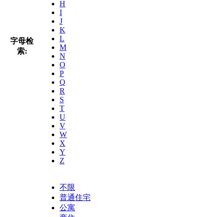
H
I
J
K
L
字母检
M
索:
N
O
P
Q
R
S
T
U
V
W
X
Y
Z
不限
普通住宅
公寓