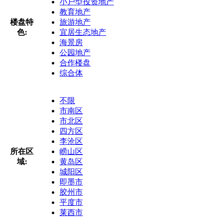
小户型投资地产
教育地产
楼盘特
旅游地产
色:
宜居生态地产
海景房
公园地产
合作楼盘
综合体
不限
市南区
市北区
四方区
李沧区
所在区
崂山区
域:
黄岛区
城阳区
即墨市
胶州市
平度市
莱西市