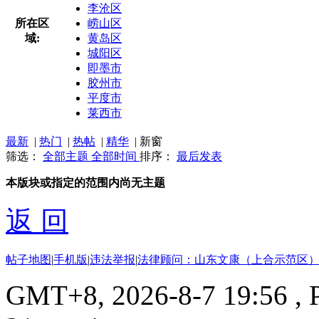
李沧区
所在区
崂山区
域:
黄岛区
城阳区
即墨市
胶州市
平度市
莱西市
最新
|
热门
|
热帖
|
精华
|
新窗
筛选：
全部主题
全部时间
排序：
最后发表
本版块或指定的范围内尚无主题
返 回
帖子地图
|
手机版
|
违法举报
|
法律顾问：山东文康（上合示范区）
GMT+8, 2026-8-7 19:56
, 