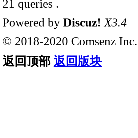
21 queries .
Powered by
Discuz!
X3.4
© 2018-2020 Comsenz Inc.
返回顶部
返回版块