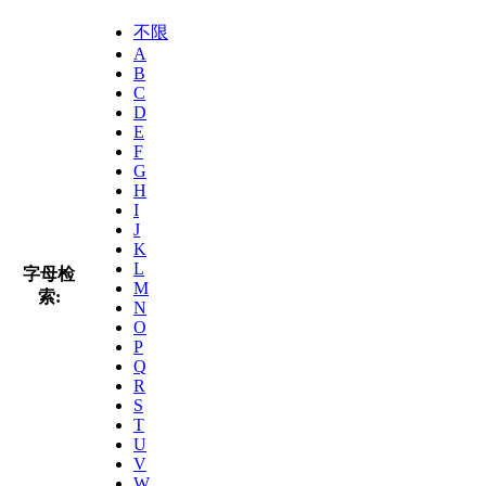
不限
A
B
C
D
E
F
G
H
I
J
K
L
字母检
M
索:
N
O
P
Q
R
S
T
U
V
W