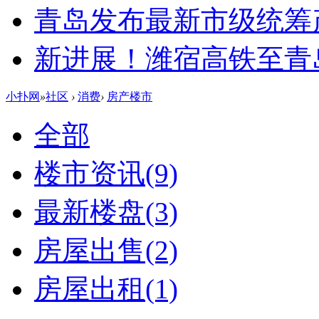
青岛发布最新市级统筹
新进展！潍宿高铁至青
小扑网
»
社区
›
消费
›
房产楼市
全部
楼市资讯
(9)
最新楼盘
(3)
房屋出售
(2)
房屋出租
(1)