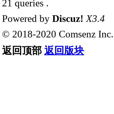
21 queries .
Powered by
Discuz!
X3.4
© 2018-2020 Comsenz Inc.
返回顶部
返回版块