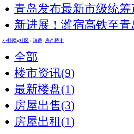
青岛发布最新市级统筹
新进展！潍宿高铁至青
小扑网
»
社区
›
消费
›
房产楼市
全部
楼市资讯
(9)
最新楼盘
(1)
房屋出售
(3)
房屋出租
(1)