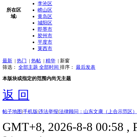
李沧区
所在区
崂山区
域:
黄岛区
城阳区
即墨市
胶州市
平度市
莱西市
最新
|
热门
|
热帖
|
精华
|
新窗
筛选：
全部主题
全部时间
排序：
最后发表
本版块或指定的范围内尚无主题
返 回
帖子地图
|
手机版
|
违法举报
|
法律顾问：山东文康（上合示范区）
GMT+8, 2026-8-8 00:58
, 