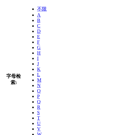
不限
A
B
C
D
E
F
G
H
I
J
K
L
字母检
M
索:
N
O
P
Q
R
S
T
U
V
W