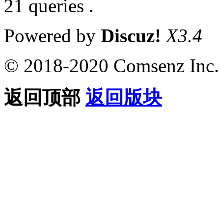
21 queries .
Powered by
Discuz!
X3.4
© 2018-2020 Comsenz Inc.
返回顶部
返回版块