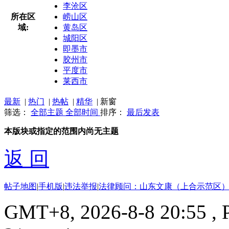
李沧区
所在区
崂山区
域:
黄岛区
城阳区
即墨市
胶州市
平度市
莱西市
最新
|
热门
|
热帖
|
精华
|
新窗
筛选：
全部主题
全部时间
排序：
最后发表
本版块或指定的范围内尚无主题
返 回
帖子地图
|
手机版
|
违法举报
|
法律顾问：山东文康（上合示范区）
GMT+8, 2026-8-8 20:55
, 