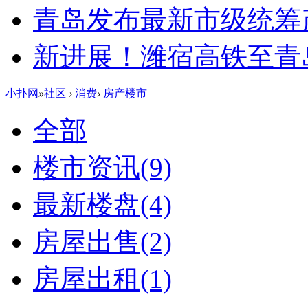
青岛发布最新市级统筹
新进展！潍宿高铁至青
小扑网
»
社区
›
消费
›
房产楼市
全部
楼市资讯
(9)
最新楼盘
(4)
房屋出售
(2)
房屋出租
(1)