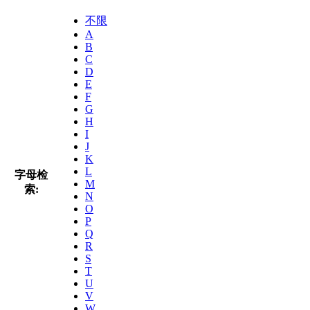
不限
A
B
C
D
E
F
G
H
I
J
K
L
字母检
M
索:
N
O
P
Q
R
S
T
U
V
W