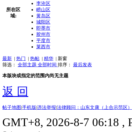
李沧区
所在区
崂山区
域:
黄岛区
城阳区
即墨市
胶州市
平度市
莱西市
最新
|
热门
|
热帖
|
精华
|
新窗
筛选：
全部主题
全部时间
排序：
最后发表
本版块或指定的范围内尚无主题
返 回
帖子地图
|
手机版
|
违法举报
|
法律顾问：山东文康（上合示范区）
GMT+8, 2026-8-7 06:18
, 