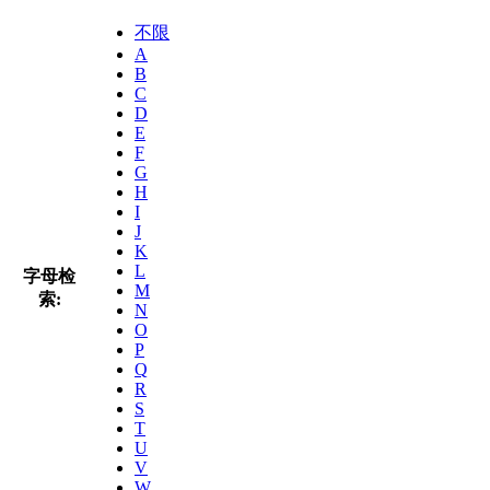
不限
A
B
C
D
E
F
G
H
I
J
K
L
字母检
M
索:
N
O
P
Q
R
S
T
U
V
W