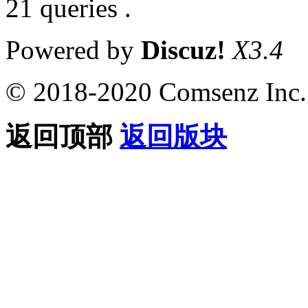
21 queries .
Powered by
Discuz!
X3.4
© 2018-2020 Comsenz Inc.
返回顶部
返回版块