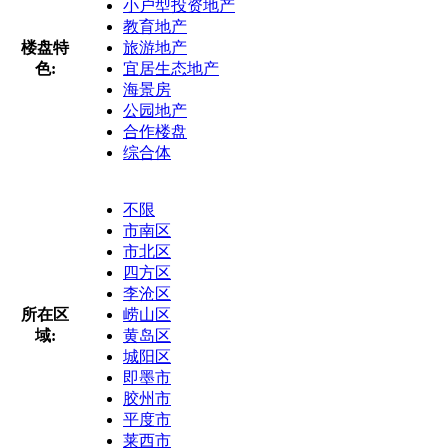
小户型投资地产
教育地产
楼盘特
旅游地产
色:
宜居生态地产
海景房
公园地产
合作楼盘
综合体
不限
市南区
市北区
四方区
李沧区
所在区
崂山区
域:
黄岛区
城阳区
即墨市
胶州市
平度市
莱西市