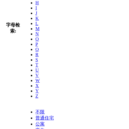
H
I
J
K
L
字母检
M
索:
N
O
P
Q
R
S
T
U
V
W
X
Y
Z
不限
普通住宅
公寓