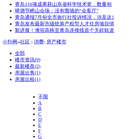
青岛116项成果获山东省科学技术奖，数量创
啤酒节崂山会场：没有围墙的“会客厅”
青岛通报7月份全市旅行社投诉情况，涉及这1
青岛发布最新市级统筹产权型人才住房项目情
新进展！潍宿高铁至青岛连接线首个无砟轨道
小扑网
»
社区
›
消费
›
房产楼市
全部
楼市资讯
(9)
最新楼盘
(2)
房屋出售
(1)
房屋出租
(1)
不限
A
B
C
D
E
F
G