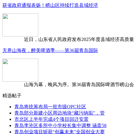
获省政府通报表扬！崂山区持续打造县域经济
近日，山东省人民政府发布2025年度县域经济高质量发
无界山海夜，醉美啤酒季——第36届青岛国际
山海为幕，晚风为序。第36届青岛国际啤酒节崂山会场，
精选帖子
青岛将统筹布局一批市级OPC社区
青岛部分新建小区周边地块“藏污纳垢”，管
市北区上半年完成4个项目回迁安置
青岛李沧区多所中小学校长集中调整 涵盖58
青岛创业项目斩获“创赢未来”全国创业大赛