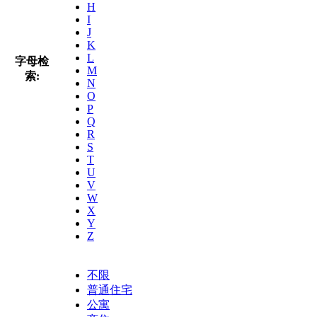
H
I
J
K
L
字母检
M
索:
N
O
P
Q
R
S
T
U
V
W
X
Y
Z
不限
普通住宅
公寓