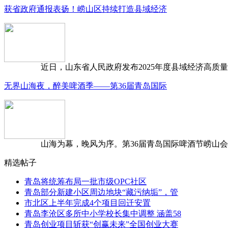
获省政府通报表扬！崂山区持续打造县域经济
近日，山东省人民政府发布2025年度县域经济高质量发
无界山海夜，醉美啤酒季——第36届青岛国际
山海为幕，晚风为序。第36届青岛国际啤酒节崂山会场，
精选帖子
青岛将统筹布局一批市级OPC社区
青岛部分新建小区周边地块“藏污纳垢”，管
市北区上半年完成4个项目回迁安置
青岛李沧区多所中小学校长集中调整 涵盖58
青岛创业项目斩获“创赢未来”全国创业大赛