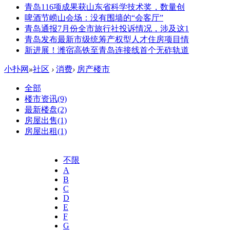
青岛116项成果获山东省科学技术奖，数量创
啤酒节崂山会场：没有围墙的“会客厅”
青岛通报7月份全市旅行社投诉情况，涉及这1
青岛发布最新市级统筹产权型人才住房项目情
新进展！潍宿高铁至青岛连接线首个无砟轨道
小扑网
»
社区
›
消费
›
房产楼市
全部
楼市资讯
(9)
最新楼盘
(2)
房屋出售
(1)
房屋出租
(1)
不限
A
B
C
D
E
F
G