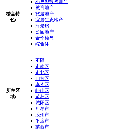
小户型投资地产
教育地产
楼盘特
旅游地产
色:
宜居生态地产
海景房
公园地产
合作楼盘
综合体
不限
市南区
市北区
四方区
李沧区
所在区
崂山区
域:
黄岛区
城阳区
即墨市
胶州市
平度市
莱西市