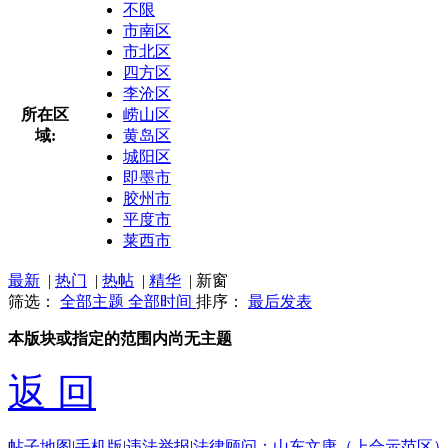
不限
市南区
市北区
四方区
李沧区
所在区
崂山区
域:
黄岛区
城阳区
即墨市
胶州市
平度市
莱西市
最新
|
热门
|
热帖
|
精华
|
新窗
筛选：
全部主题
全部时间
排序：
最后发表
本版块或指定的范围内尚无主题
返 回
帖子地图
|
手机版
|
违法举报
|
法律顾问：山东文康（上合示范区）