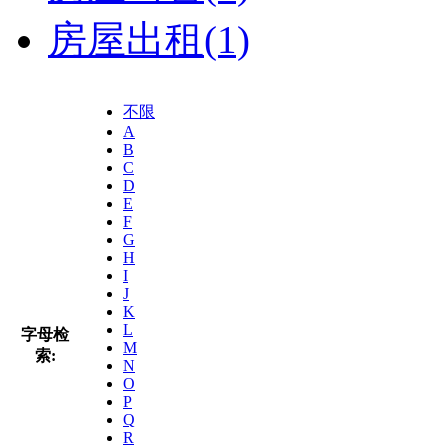
房屋出租
(1)
不限
A
B
C
D
E
F
G
H
I
J
K
L
字母检
M
索:
N
O
P
Q
R