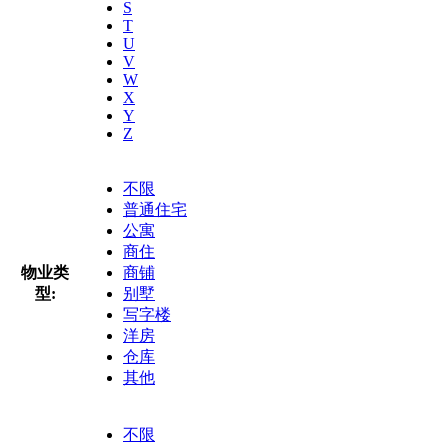
S
T
U
V
W
X
Y
Z
不限
普通住宅
公寓
商住
物业类
商铺
型:
别墅
写字楼
洋房
仓库
其他
不限