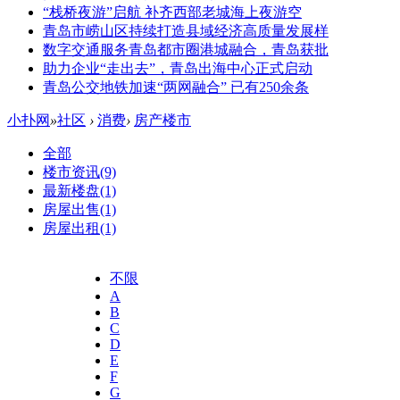
“栈桥夜游”启航 补齐西部老城海上夜游空
青岛市崂山区持续打造县域经济高质量发展样
数字交通服务青岛都市圈港城融合，青岛获批
助力企业“走出去”，青岛出海中心正式启动
青岛公交地铁加速“两网融合” 已有250余条
小扑网
»
社区
›
消费
›
房产楼市
全部
楼市资讯
(9)
最新楼盘
(1)
房屋出售
(1)
房屋出租
(1)
不限
A
B
C
D
E
F
G