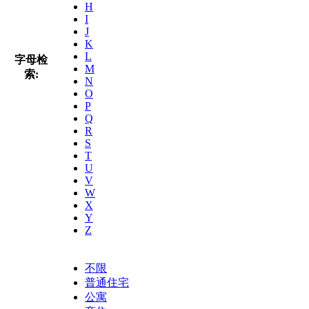
H
I
J
K
L
字母检
M
索:
N
O
P
Q
R
S
T
U
V
W
X
Y
Z
不限
普通住宅
公寓