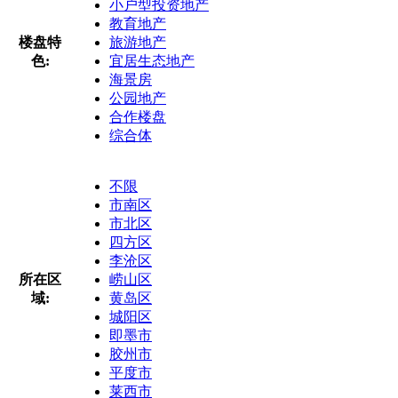
小户型投资地产
教育地产
楼盘特
旅游地产
色:
宜居生态地产
海景房
公园地产
合作楼盘
综合体
不限
市南区
市北区
四方区
李沧区
所在区
崂山区
域:
黄岛区
城阳区
即墨市
胶州市
平度市
莱西市