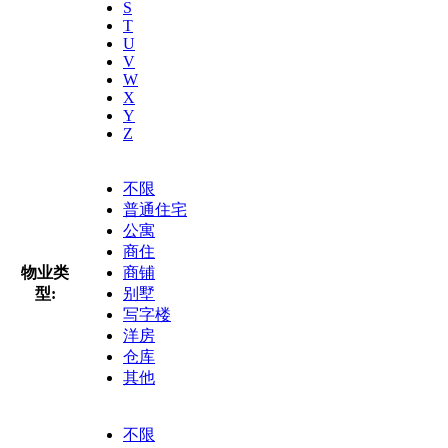
S
T
U
V
W
X
Y
Z
不限
普通住宅
公寓
商住
物业类
商铺
型:
别墅
写字楼
洋房
仓库
其他
不限