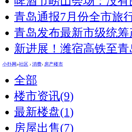
啤酒节崂山会场：没有
青岛通报7月份全市旅
青岛发布最新市级统筹
新进展！潍宿高铁至青
小扑网
»
社区
›
消费
›
房产楼市
全部
楼市资讯
(9)
最新楼盘
(1)
房屋出售
(7)