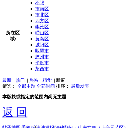
不限
市南区
市北区
四方区
李沧区
所在区
崂山区
域:
黄岛区
城阳区
即墨市
胶州市
平度市
莱西市
最新
|
热门
|
热帖
|
精华
|
新窗
筛选：
全部主题
全部时间
排序：
最后发表
本版块或指定的范围内尚无主题
返 回
帖子地图
|
手机版
|
违法举报
|
法律顾问：山东文康（上合示范区）