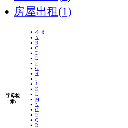
房屋出租
(1)
不限
A
B
C
D
E
F
G
H
I
J
K
L
字母检
M
索:
N
O
P
Q
R